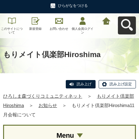
ひらがなをつける
このサイトにつ
新規登録
お問い合わせ
個人会員ログイ
ひろしま森づく
いて
ン
りコミュニティ
ネットへ戻る
もりメイト倶楽部Hiroshima
読み上げ
読み上げ設定
ひろしま森づくりコミュニティネット
＞
もりメイト倶楽部
Hiroshima
＞
お知らせ
＞
もりメイト倶楽部Hiroshima11
月会報について
Menu