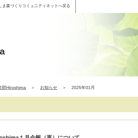
しま森づくりコミュニティネットへ戻る
a
Hiroshima
＞
お知らせ
＞
2025年01月
oshima１月会報（再）について