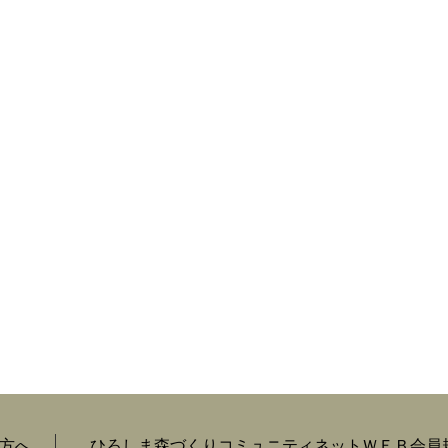
方へ
ひろしま森づくりコミュニティネットＷＥＢ会員