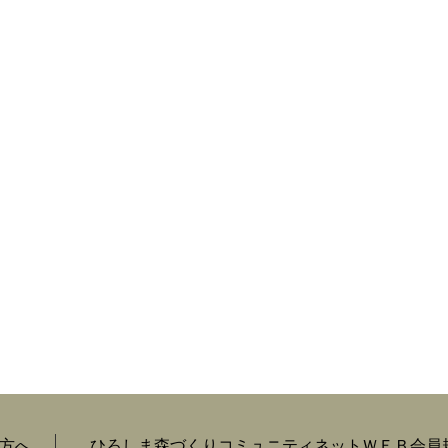
方へ
ひろしま森づくりコミュニティネットＷＥＢ会員