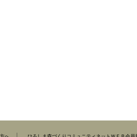
方へ
ひろしま森づくりコミュニティネットＷＥＢ会員