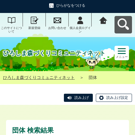
ひらがなをつける
このサイトにつ
新規登録
お問い合わせ
個人会員ログイ
ひろしま森づく
いて
ン
りコミュニティ
ネットへ戻る
ひろしま森づくりコミュニティネット
メニュー
ひろしま森づくりコミュニティネット
＞
団体
読み上げ
読み上げ設定
団体 検索結果