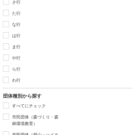
さ行
た行
な行
は行
ま行
や行
ら行
わ行
団体種別から探す
すべてにチェック
市民団体（森づくり・森
林環境教育）
市民団体（登山・ハイキ