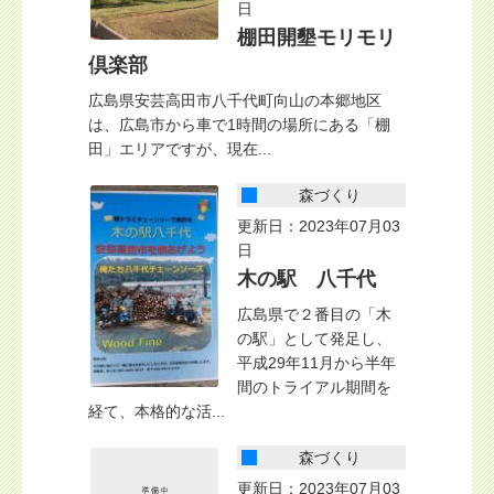
日
棚田開墾モリモリ
倶楽部
広島県安芸高田市八千代町向山の本郷地区
は、広島市から車で1時間の場所にある「棚
田」エリアですが、現在...
森づくり
更新日：2023年07月03
日
木の駅 八千代
広島県で２番目の「木
の駅」として発足し、
平成29年11月から半年
間のトライアル期間を
経て、本格的な活...
森づくり
更新日：2023年07月03