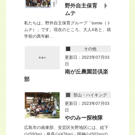
野外自主保育 ト
ムテ
私たちは、野外自主保育グループ「tomte（ト
ムテ）」です。現在のところ、大人4名と、就
学前の異年齢...
その他
更新日：2023年07月03
日
南が丘農園芸倶楽
部
登山・ハイキング
更新日：2023年07月03
日
やのみー探検隊
広島市の南東部、安芸区矢野地区には、絵下
山(593m)・発喜山(476m)・明神山(502m)の