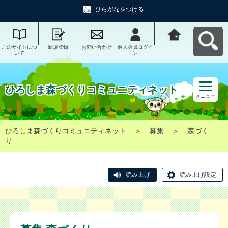
ひらがなをつける
このサイトにつ
新規登録
お問い合わせ
個人会員ログイ
ひろしま森づく
いて
ン
りコミュニティ
ネットへ戻る
ひろしま森づくりコミュニティネット
メニュー
ひろしま森づくりコミュニティネット
＞
募集
＞
森づく
り
読み上げ
読み上げ設定