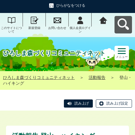
ひらがなをつける
このサイトにつ
新規登録
お問い合わせ
個人会員ログイ
ひろしま森づく
いて
ン
りコミュニティ
ネットへ戻る
ひろしま森づくりコミュニティネット
メニュー
ひろしま森づくりコミュニティネット
＞
活動報告
＞
登山・
ハイキング
読み上げ
読み上げ設定