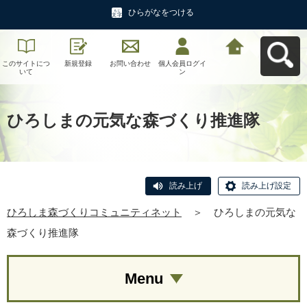
ひらがなをつける
このサイトにつ
新規登録
お問い合わせ
個人会員ログイ
ひろしま森づく
いて
ン
りコミュニティ
ネットへ戻る
ひろしまの元気な森づくり推進隊
読み上げ
読み上げ設定
ひろしま森づくりコミュニティネット
＞
ひろしまの元気な
森づくり推進隊
Menu