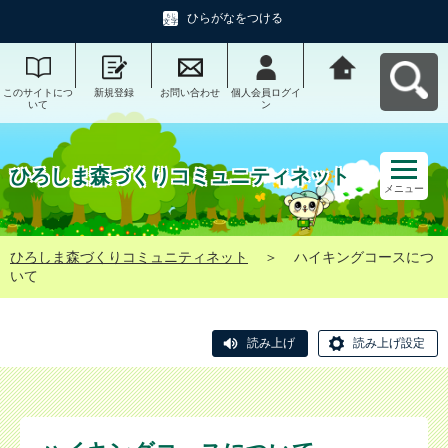
ひらがなをつける
このサイトにつ
新規登録
お問い合わせ
個人会員ログイ
ひろしま森づく
いて
ン
りコミュニティ
ネットへ戻る
ひろしま森づくりコミュニティネット
メニュー
ひろしま森づくりコミュニティネット
＞
ハイキングコースにつ
いて
読み上げ
読み上げ設定