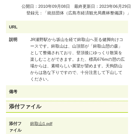
公開日：2010年09月08日 最終更新日：2023年06月29日
登録元：「統括団体（広島市経済観光局農林整備課）」
URL
説明
J
R
瀬
野
駅
か
ら
坂
山
を
経
て
鉾
取
山
へ
至
る
健
脚
向
け
コ
ー
ス
で
す
。
鉾
取
山
は
、
山
頂
部
が
「
鉾
取
山
憩
の
森
」
と
し
て
整
備
さ
れ
て
お
り
、
登
頂
後
に
ゆ
っ
く
り
散
策
を
楽
し
む
こ
と
が
で
き
ま
す
。
ま
た
、
標
高
6
7
6
m
の
憩
の
広
場
か
ら
は
、
素
晴
ら
し
い
展
望
が
望
め
ま
す
。
天
狗
防
山
か
ら
は
急
な
下
り
で
す
の
で
、
十
分
注
意
し
て
下
山
し
て
く
だ
さ
い
。
備考
添付ファイル
添付フ
鉾取山1.pdf
ァイル