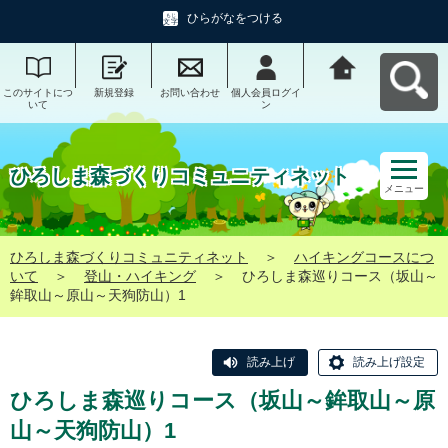
ひらがなをつける
このサイトにつ
新規登録
お問い合わせ
個人会員ログイ
ひろしま森づく
いて
ン
りコミュニティ
ネットへ戻る
ひろしま森づくりコミュニティネット
メニュー
ひろしま森づくりコミュニティネット
＞
ハイキングコースにつ
いて
＞
登山・ハイキング
＞
ひろしま森巡りコース（坂山～
鉾取山～原山～天狗防山）1
読み上げ
読み上げ設定
ひろしま森巡りコース（坂山～鉾取山～原
山～天狗防山）1