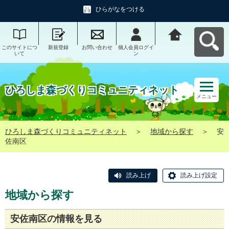
ひらがなをつける
このサイトにつ
新規登録
お問い合わせ
個人会員ログイ
ひろしま森づく
いて
ン
りコミュニティ
ネットへ戻る
ひろしま森づくりコミュニティネット
メニュー
ひろしま森づくりコミュニティネット
＞
地域から探す
＞
安
佐南区
読み上げ
読み上げ設定
地域から探す
安佐南区の情報を見る