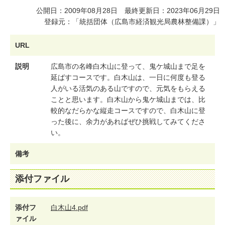
公開日：2009年08月28日 最終更新日：2023年06月29日
登録元：「統括団体（広島市経済観光局農林整備課）」
URL
説明
広
島
市
の
名
峰
白
木
山
に
登
っ
て
、
鬼
ケ
城
山
ま
で
足
を
延
ば
す
コ
ー
ス
で
す
。
白
木
山
は
、
一
日
に
何
度
も
登
る
人
が
い
る
活
気
の
あ
る
山
で
す
の
で
、
元
気
を
も
ら
え
る
こ
と
と
思
い
ま
す
。
白
木
山
か
ら
鬼
ケ
城
山
ま
で
は
、
比
較
的
な
だ
ら
か
な
縦
走
コ
ー
ス
で
す
の
で
、
白
木
山
に
登
っ
た
後
に
、
余
力
が
あ
れ
ば
ぜ
ひ
挑
戦
し
て
み
て
く
だ
さ
い
。
備考
添付ファイル
添付フ
白木山4.pdf
ァイル