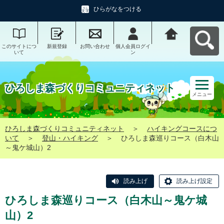
ひらがなをつける
このサイトにつ
新規登録
お問い合わせ
個人会員ログイ
ひろしま森づく
いて
ン
りコミュニティ
ネットへ戻る
ひろしま森づくりコミュニティネット
メニュー
ひろしま森づくりコミュニティネット
＞
ハイキングコースにつ
いて
＞
登山・ハイキング
＞
ひろしま森巡りコース（白木山
～鬼ケ城山）2
読み上げ
読み上げ設定
ひろしま森巡りコース（白木山～鬼ケ城
山）2