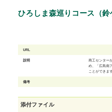
ひろしま森巡りコース（鈴
URL
説明
商
工
セ
ン
タ
ー
め
、
「
広
島
南
こ
と
が
で
き
ま
備考
添付ファイル