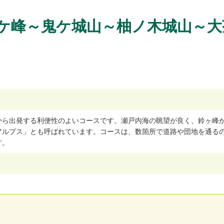
ケ峰～鬼ケ城山～柚ノ木城山～大
か
ら
出
発
す
る
利
便
性
の
よ
い
コ
ー
ス
で
す
。
瀬
戸
内
海
の
眺
望
が
良
く
、
鈴
ヶ
峰
ア
ル
プ
ス
」
と
も
呼
ば
れ
て
い
ま
す
。
コ
ー
ス
は
、
数
箇
所
で
道
路
や
団
地
を
通
る
す
。