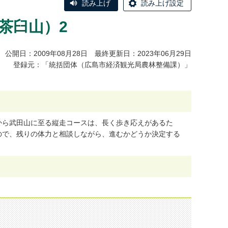
読み上げ
読み上げ設定
茶臼山）2
公開日：2009年08月28日 最終更新日：2023年06月29日
登録元：「統括団体（広島市経済観光局農林整備課）」
か
ら
武
田
山
に
至
る
縦
走
コ
ー
ス
は
、
長
く
歩
き
応
え
が
あ
る
た
の
で
、
残
り
の
体
力
と
相
談
し
な
が
ら
、
進
む
か
ど
う
か
決
定
す
る