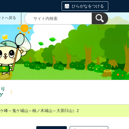
ひらがなをつける
ットへ戻る
くり
グ
ケ峰～鬼ケ城山～柚ノ木城山～大茶臼山）2