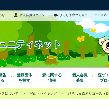
わせ
個人会員ログイン
ひろしま森づくりコミュニティネ
ュニティネット
報告
登録団体
森に関する
個人会員
森づ
みる
を探す
情報
募集
ブロ
ースについて
＞
登山・ハイキング
＞
ひろしま森巡りコース（鈴