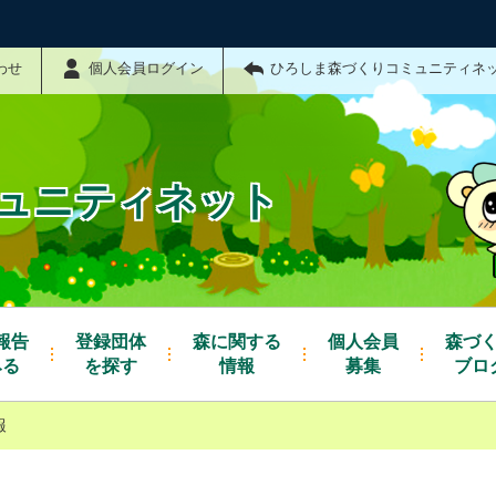
わせ
個人会員ログイン
ひろしま森づくりコミュニティネ
ュニティネット
報告
登録団体
森に関する
個人会員
森づ
みる
を探す
情報
募集
ブロ
報