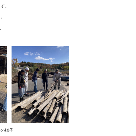
ます。
た。
と
。
拌の様子