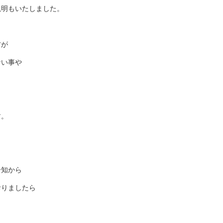
説明もいたしました。
方が
ない事や
す。
告知から
おりましたら