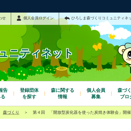
わせ
個人会員ログイン
ひろしま森づくりコミュニティネ
ュニティネット
報告
登録団体
森に関する
個人会員
森づ
みる
を探す
情報
募集
ブロ
森づくり
＞
第４回 「開放型炭化器を使った炭焼き体験会」開催