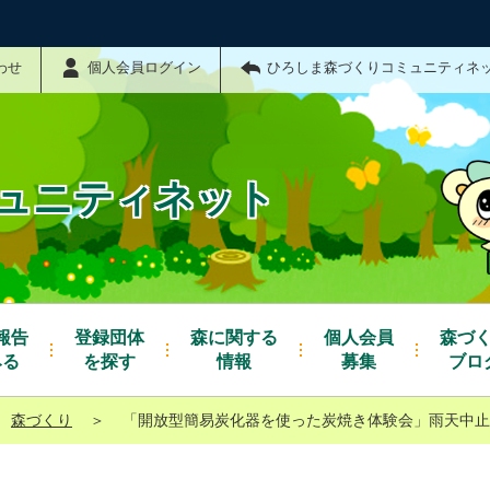
わせ
個人会員ログイン
ひろしま森づくりコミュニティネ
ュニティネット
報告
登録団体
森に関する
個人会員
森づ
みる
を探す
情報
募集
ブロ
森づくり
＞
「開放型簡易炭化器を使った炭焼き体験会」雨天中止