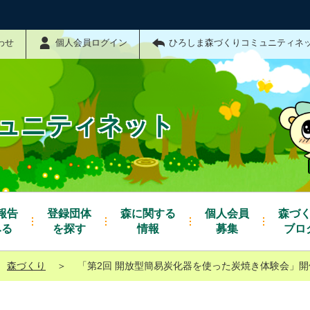
わせ
個人会員ログイン
ひろしま森づくりコミュニティネ
ュニティネット
報告
登録団体
森に関する
個人会員
森づ
みる
を探す
情報
募集
ブロ
森づくり
＞
「第2回 開放型簡易炭化器を使った炭焼き体験会」