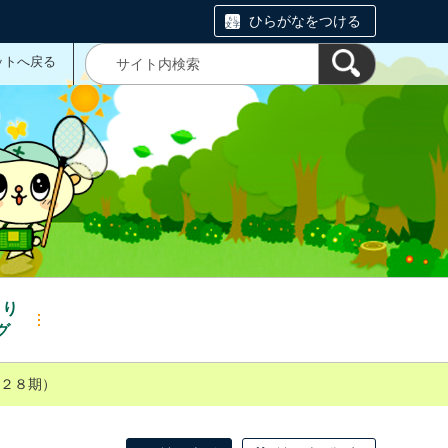
ひらがなをつける
ットへ戻る
くり
グ
２８期）