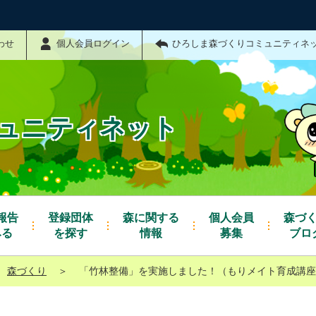
わせ
個人会員ログイン
ひろしま森づくりコミュニティネ
ュニティネット
報告
登録団体
森に関する
個人会員
森づ
みる
を探す
情報
募集
ブロ
森づくり
＞
「竹林整備」を実施しました！（もりメイト育成講座