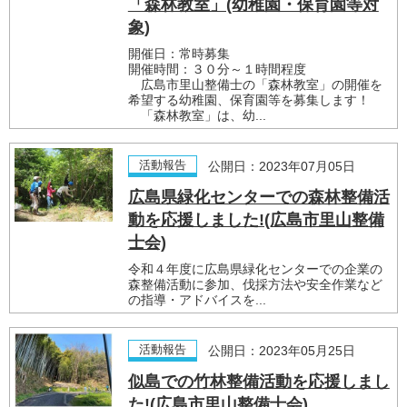
「森林教室」(幼稚園・保育園等対
象)
開催日：常時募集
開催時間：３０分～１時間程度
広島市里山整備士の「森林教室」の開催を
希望する幼稚園、保育園等を募集します！
「森林教室」は、幼...
活動報告
公開日：2023年07月05日
広島県緑化センターでの森林整備活
動を応援しました!(広島市里山整備
士会)
令和４年度に広島県緑化センターでの企業の
森整備活動に参加、伐採方法や安全作業など
の指導・アドバイスを...
活動報告
公開日：2023年05月25日
似島での竹林整備活動を応援しまし
た!(広島市里山整備士会)