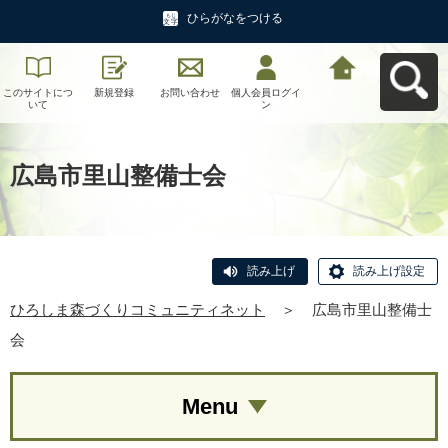
ひらがなをつける
このサイトにつ
新規登録
お問い合わせ
個人会員ログイ
ひろしま森づく
いて
ン
りコミュニティ
ネットへ戻る
広島市里山整備士会
読み上げ
読み上げ設定
ひろしま森づくりコミュニティネット
＞
広島市里山整備士
会
Menu