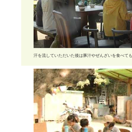
汗
を
流
し
て
い
た
だ
い
た
後
は
豚
汁
や
ぜ
ん
ざ
い
を
食
べ
て