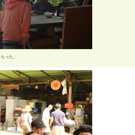
も
ら
っ
た
。