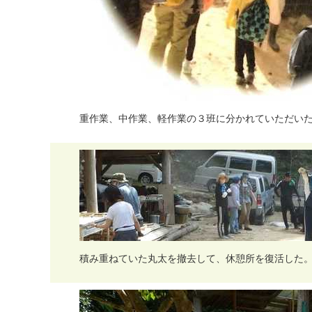
重
作
業
、
中
作
業
、
軽
作
業
の
３
班
に
分
か
れ
て
い
た
だ
い
積
み
重
ね
て
い
た
丸
太
を
撤
去
し
て
、
休
憩
所
を
復
活
し
た