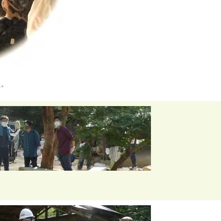
た
。
。