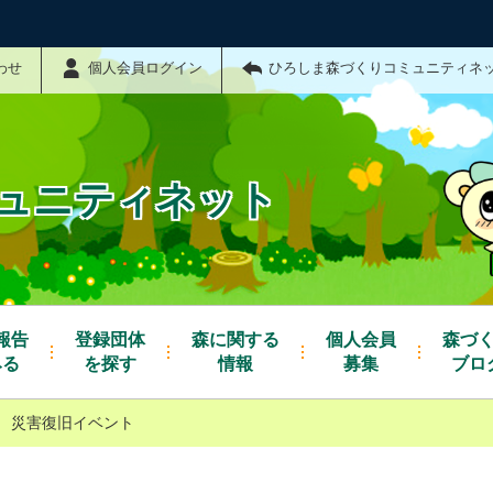
わせ
個人会員ログイン
ひろしま森づくりコミュニティネ
ュニティネット
報告
登録団体
森に関する
個人会員
森づ
みる
を探す
情報
募集
ブロ
災害復旧イベント