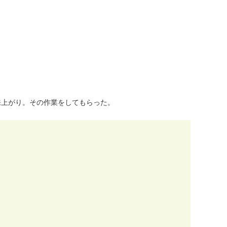
来
上
が
り
。
そ
の
作
業
を
し
て
も
ら
っ
た
。