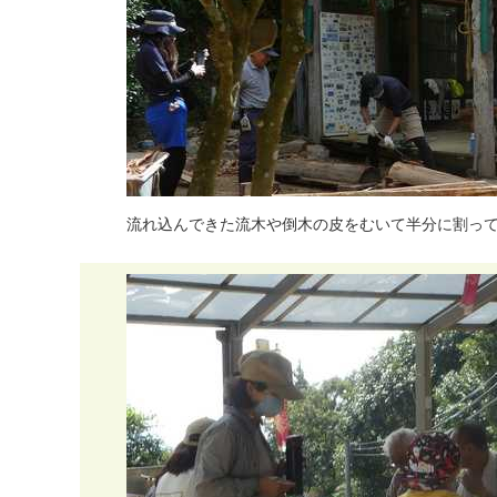
流
れ
込
ん
で
き
た
流
木
や
倒
木
の
皮
を
む
い
て
半
分
に
割
っ