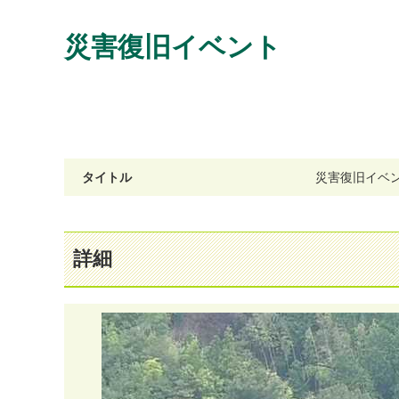
災害復旧イベント
タイトル
災
害
復
旧
イ
ベ
詳細