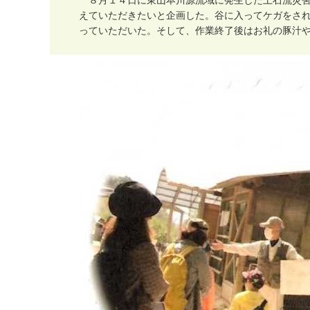
８
月
１
４
日
に
東
山
本
川
源
流
域
に
発
生
し
た
土
石
流
災
え
て
い
た
だ
き
た
い
と
企
画
し
た
。
谷
に
入
っ
て
ケ
ガ
を
さ
っ
て
い
た
だ
い
た
。
そ
し
て
、
作
業
終
了
後
は
お
礼
の
豚
汁