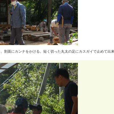
て
、
割
面
に
カ
ン
ナ
を
か
け
る
。
短
く
切
っ
た
丸
太
の
足
に
カ
ス
ガ
イ
で
止
め
て
出