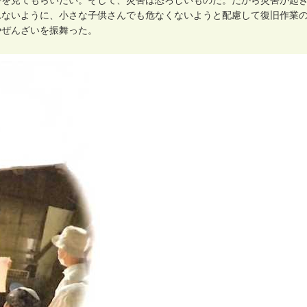
害
を
見
て
も
ら
い
た
い
。
そ
し
て
、
災
害
は
恐
ろ
し
い
も
の
だ
。
だ
か
ら
災
害
が
起
れ
な
い
よ
う
に
、
小
さ
な
子
供
さ
ん
で
も
危
な
く
な
い
よ
う
と
配
慮
し
て
復
旧
作
業
や
ぜ
ん
ざ
い
を
振
舞
っ
た
。