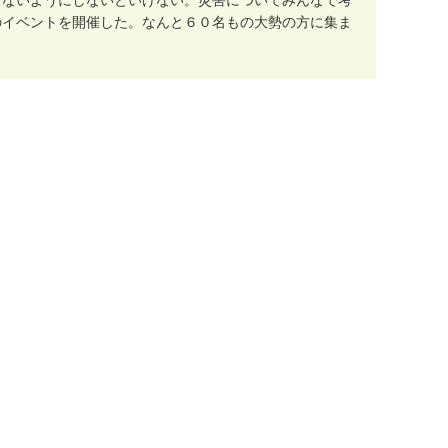
き
な
い
よ
う
に
し
な
い
と
い
け
な
い
。
災
害
に
つ
い
て
み
ん
な
で
考
の
イ
ベ
ン
ト
を
開
催
し
た
。
な
ん
と
６
０
名
も
の
大
勢
の
方
に
集
ま