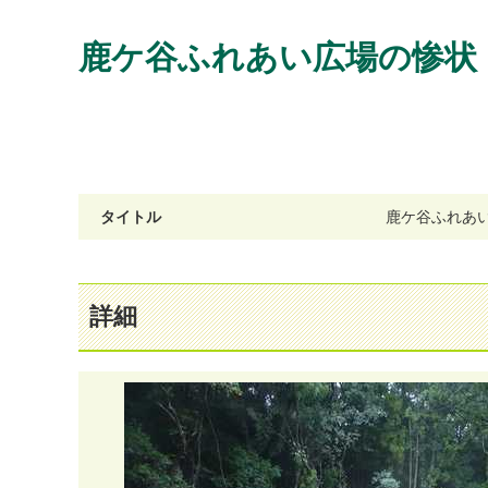
鹿ケ谷ふれあい広場の惨状
タイトル
鹿
ケ
谷
ふ
れ
あ
詳細