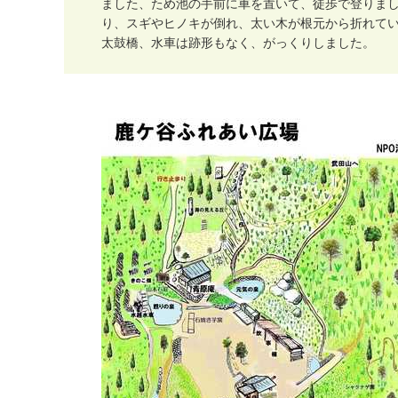
ま
し
た
、
た
め
池
の
手
前
に
車
を
置
い
て
、
徒
歩
で
登
り
ま
り
、
ス
ギ
や
ヒ
ノ
キ
が
倒
れ
、
太
い
木
が
根
元
か
ら
折
れ
て
太
鼓
橋
、
水
車
は
跡
形
も
な
く
、
が
っ
く
り
し
ま
し
た
。