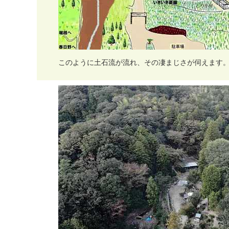
こ
の
よ
う
に
土
石
流
が
流
れ
、
そ
の
凄
ま
じ
さ
が
伺
え
ま
す