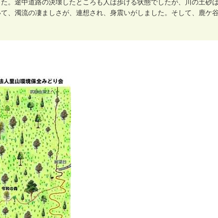
し
た
。
途
中
道
路
の
決
壊
し
た
と
こ
ろ
も
人
は
歩
け
る
状
態
で
し
た
が
、
川
の
土
砂
い
て
、
濁
流
の
凄
ま
し
さ
が
、
連
想
さ
れ
、
身
震
い
が
し
ま
し
た
。
そ
し
て
、
鹿
ケ