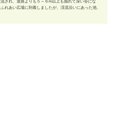
は
流
さ
れ
、
道
路
よ
り
も
５
～
６
m
以
上
も
掘
れ
て
深
い
谷
に
な
谷
ふ
れ
あ
い
広
場
に
到
着
し
ま
し
た
が
、
渓
流
沿
い
に
あ
っ
た
池
、