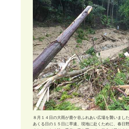
８
月
１
４
日
の
大
雨
が
鹿
ケ
谷
ふ
れ
あ
い
広
場
を
襲
い
ま
し
あ
く
る
日
の
１
５
日
に
早
速
、
現
地
に
赴
く
た
め
に
、
春
日