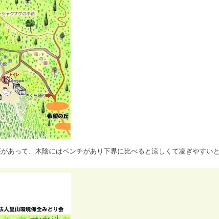
桜
が
あ
っ
て
、
木
陰
に
は
ベ
ン
チ
が
あ
り
下
界
に
比
べ
る
と
涼
し
く
て
凌
ぎ
や
す
い