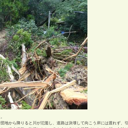
た
。
野
団
地
か
ら
降
り
る
と
川
が
氾
濫
し
、
道
路
は
決
壊
し
て
向
こ
う
岸
に
は
渡
れ
ず
、