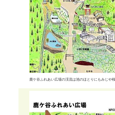
鹿
ケ
谷
ふ
れ
あ
い
広
場
の
渓
流
は
池
の
ほ
と
り
に
も
み
じ
や