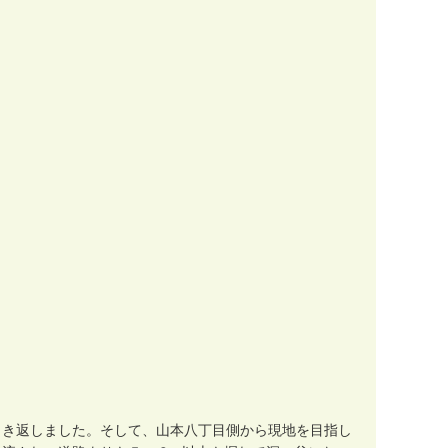
引
き
返
し
ま
し
た
。
そ
し
て
、
山
本
八
丁
目
側
か
ら
現
地
を
目
指
し