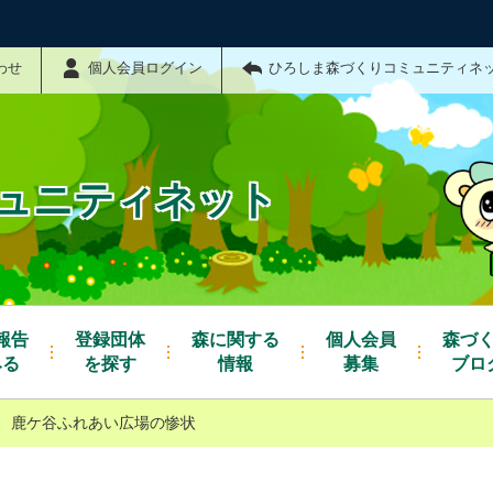
わせ
個人会員ログイン
ひろしま森づくりコミュニティネ
ュニティネット
報告
登録団体
森に関する
個人会員
森づ
みる
を探す
情報
募集
ブロ
鹿ケ谷ふれあい広場の惨状