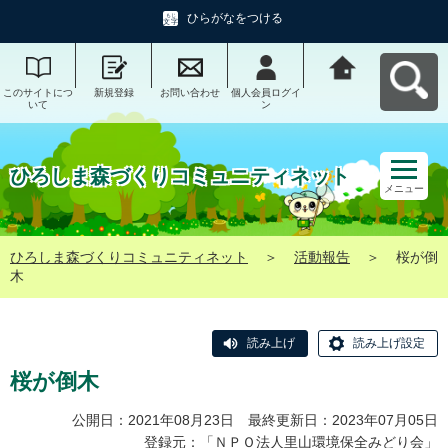
ひらがなをつける
このサイトにつ
新規登録
お問い合わせ
個人会員ログイ
ひろしま森づく
いて
ン
りコミュニティ
ネットへ戻る
ひろしま森づくりコミュニティネット
メニュー
ひろしま森づくりコミュニティネット
＞
活動報告
＞
桜が倒
木
読み上げ
読み上げ設定
桜が倒木
公開日：2021年08月23日 最終更新日：2023年07月05日
登録元：「
ＮＰＯ法人里山環境保全みどり会
」