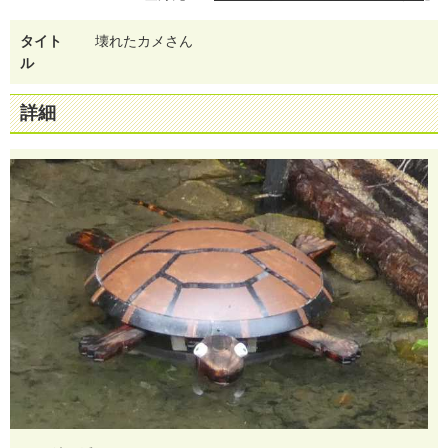
タイト
壊
れ
た
カ
メ
さ
ん
ル
詳細