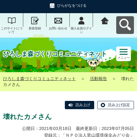
ひらがなをつける
このサイトにつ
新規登録
お問い合わせ
個人会員ログイ
ひろしま森づく
いて
ン
りコミュニティ
ネットへ戻る
ひろしま森づくりコミュニティネット
メニュー
ひろしま森づくりコミュニティネット
＞
活動報告
＞
壊れた
カメさん
読み上げ
読み上げ設定
壊れたカメさん
公開日：2021年03月18日 最終更新日：2023年07月05日
登録元：「
ＮＰＯ法人里山環境保全みどり会
」