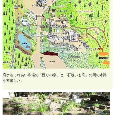
鹿
ケ
谷
ふ
れ
あ
い
広
場
の
「
甦
り
の
泉
」
と
「
石
焼
い
も
窯
」
の
間
の
水
路
を
整
備
し
た
。