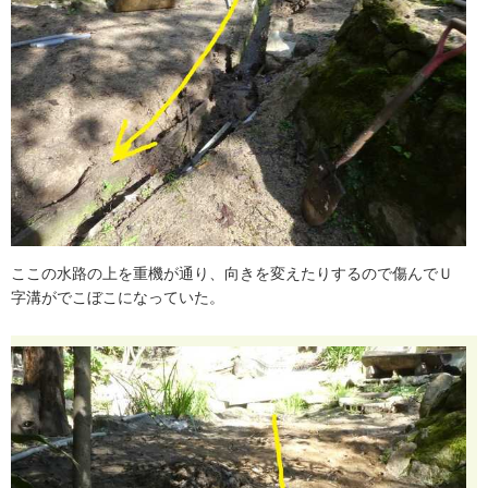
こ
こ
の
水
路
の
上
を
重
機
が
通
り
、
向
き
を
変
え
た
り
す
る
の
で
傷
ん
で
Ｕ
字
溝
が
で
こ
ぼ
こ
に
な
っ
て
い
た
。