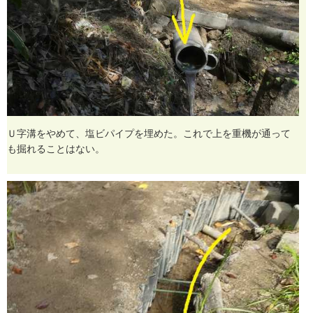
Ｕ
字
溝
を
や
め
て
、
塩
ビ
パ
イ
プ
を
埋
め
た
。
こ
れ
で
上
を
重
機
が
通
っ
て
も
掘
れ
る
こ
と
は
な
い
。