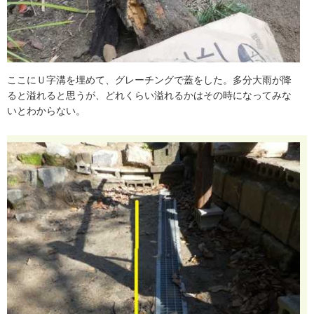
こ
こ
に
Ｕ
字
溝
を
埋
め
て
、
グ
レ
ー
チ
ン
グ
で
蓋
を
し
た
。
多
分
大
雨
が
降
る
と
溢
れ
る
と
思
う
が
、
ど
れ
く
ら
い
溢
れ
る
か
は
そ
の
時
に
な
っ
て
み
な
い
と
わ
か
ら
な
い
。