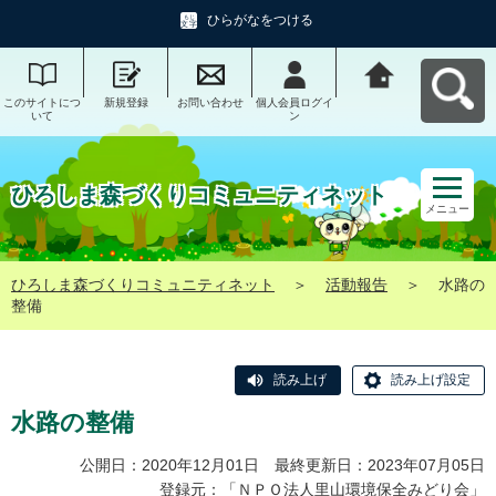
ひらがなをつける
このサイトにつ
新規登録
お問い合わせ
個人会員ログイ
ひろしま森づく
いて
ン
りコミュニティ
ネットへ戻る
ひろしま森づくりコミュニティネット
メニュー
ひろしま森づくりコミュニティネット
＞
活動報告
＞
水路の
整備
読み上げ
読み上げ設定
水路の整備
公開日：2020年12月01日 最終更新日：2023年07月05日
登録元：「
ＮＰＯ法人里山環境保全みどり会
」