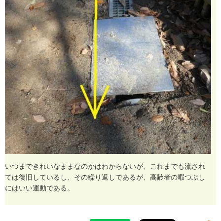
い
つ
ま
で
き
れ
い
な
ま
ま
な
の
か
は
わ
か
ら
な
い
が
、
こ
れ
ま
で
も
流
さ
れ
て
は
復
旧
し
て
い
る
し
、
そ
の
繰
り
返
し
で
あ
る
が
、
高
齢
者
の
暇
つ
ぶ
し
に
は
い
い
運
動
で
あ
る
。