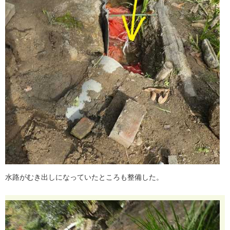
水
路
が
む
き
出
し
に
な
っ
て
い
た
と
こ
ろ
も
整
備
し
た
。