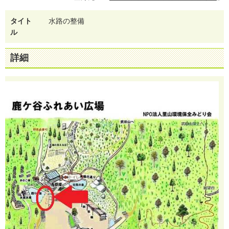
タイト
水
路
の
整
備
ル
詳細