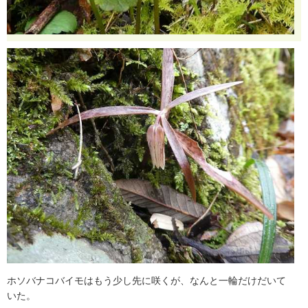
ホ
ソ
バ
ナ
コ
バ
イ
モ
は
も
う
少
し
先
に
咲
く
が
、
な
ん
と
一
輪
だ
け
だ
い
て
い
た
。