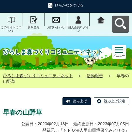
ひらがなをつける
このサイトにつ
新規登録
お問い合わせ
個人会員ログイ
ひろしま森づく
いて
ン
りコミュニティ
ネットへ戻る
ひろしま森づくりコミュニティネット
メニュー
ひろしま森づくりコミュニティネット
＞
活動報告
＞
早春の
山野草
読み上げ
読み上げ設定
早春の山野草
公開日：2020年02月18日 最終更新日：2023年07月05日
登録元：「
ＮＰＯ法人里山環境保全みどり会
」