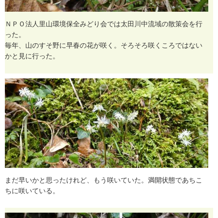
Ｎ
Ｐ
Ｏ
法
人
里
山
環
境
保
全
み
ど
り
会
で
は
太
田
川
中
流
域
の
散
策
会
を
行
っ
た
。
毎
年
、
山
の
す
そ
野
に
早
春
の
花
が
咲
く
。
そ
ろ
そ
ろ
咲
く
こ
ろ
で
は
な
い
か
と
見
に
行
っ
た
。
ま
だ
早
い
か
と
思
っ
た
け
れ
ど
、
も
う
咲
い
て
い
た
。
満
開
状
態
で
あ
ち
こ
ち
に
咲
い
て
い
る
。