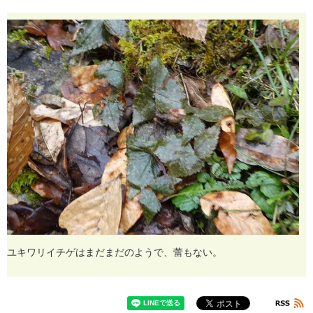
ユ
キ
ワ
リ
イ
チ
ゲ
は
ま
だ
ま
だ
の
よ
う
で
、
蕾
も
な
い
。