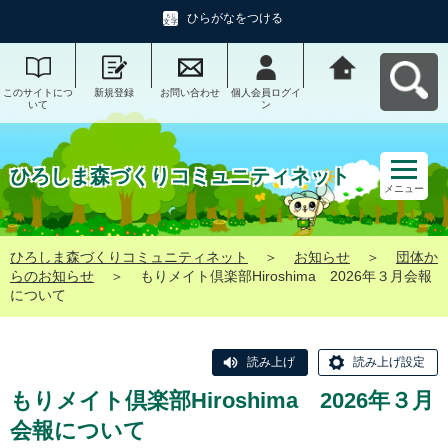
ひらがなをつける
このサイトにつ
新規登録
お問い合わせ
個人会員ログイ
ひろしま森づく
いて
ン
りコミュニティ
ネットへ戻る
ひろしま森づくりコミュニティネット
メニュー
ひろしま森づくりコミュニティネット
＞
お知らせ
＞
団体か
らのお知らせ
＞
もりメイト倶楽部Hiroshima 2026年３月会報
について
読み上げ
読み上げ設定
もりメイト倶楽部Hiroshima 2026年３月
会報について