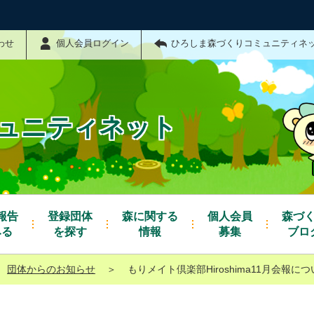
わせ
個人会員ログイン
ひろしま森づくりコミュニティネ
ュニティネット
報告
登録団体
森に関する
個人会員
森づ
みる
を探す
情報
募集
ブロ
団体からのお知らせ
＞
もりメイト倶楽部Hiroshima11月会報に