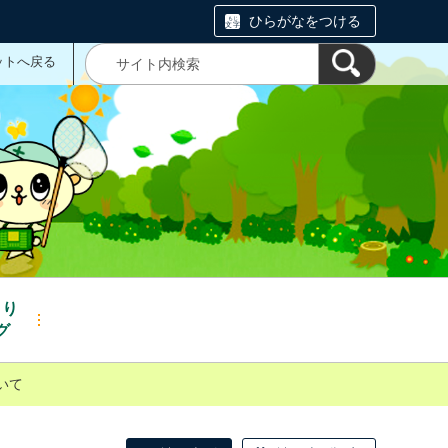
ひらがなをつける
ットへ戻る
くり
グ
ついて