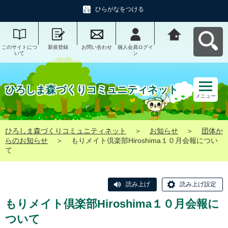
ひらがなをつける
このサイトにつ
新規登録
お問い合わせ
個人会員ログイ
ひろしま森づく
いて
ン
りコミュニティ
ネットへ戻る
ひろしま森づくりコミュニティネット
メニュー
ひろしま森づくりコミュニティネット
＞
お知らせ
＞
団体か
らのお知らせ
＞
もりメイト倶楽部Hiroshima１０月会報につい
て
読み上げ
読み上げ設定
もりメイト倶楽部Hiroshima１０月会報に
ついて