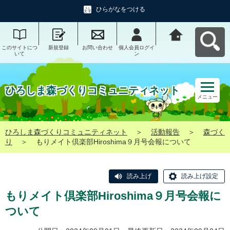
ひらがなをつける
このサイトにつ
新規登録
お問い合わせ
個人会員ログイ
ひろしま森づく
いて
ン
りコミュニティ
ネットへ戻る
ひろしま森づくりコミュニティネット
メニュー
ひろしま森づくりコミュニティネット
＞
活動報告
＞
森づく
り
＞
もりメイト倶楽部Hiroshima９月号会報について
読み上げ
読み上げ設定
もりメイト倶楽部Hiroshima９月号会報に
ついて