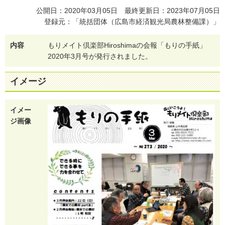
公開日：2020年03月05日 最終更新日：2023年07月05日
登録元：「統括団体（広島市経済観光局農林整備課）」
内容
も
り
メ
イ
ト
倶
楽
部
H
i
r
o
s
h
i
m
a
の
会
報
「
も
り
の
手
紙
」
2
0
2
0
年
3
月
号
が
発
行
さ
れ
ま
し
た
。
イメージ
イメー
ジ画像