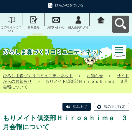
ひらがなをつける
このサイトにつ
新規登録
お問い合わせ
個人会員ログイ
ひろしま森づく
いて
ン
りコミュニティ
ネットへ戻る
ひろしま森づくりコミュニティネット
メニュー
ひろしま森づくりコミュニティネット
＞
お知らせ
＞
サイト
からのお知らせ
＞
もりメイト倶楽部Ｈｉｒｏｓｈｉｍａ ３月
会報について
読み上げ
読み上げ設定
もりメイト倶楽部Ｈｉｒｏｓｈｉｍａ ３
月会報について