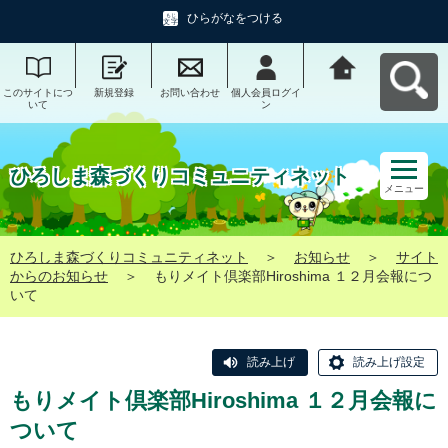
ひらがなをつける
このサイトにつ
新規登録
お問い合わせ
個人会員ログイ
ひろしま森づく
いて
ン
りコミュニティ
ネットへ戻る
ひろしま森づくりコミュニティネット
メニュー
ひろしま森づくりコミュニティネット
＞
お知らせ
＞
サイト
からのお知らせ
＞
もりメイト倶楽部Hiroshima １２月会報につ
いて
読み上げ
読み上げ設定
もりメイト倶楽部Hiroshima １２月会報に
ついて