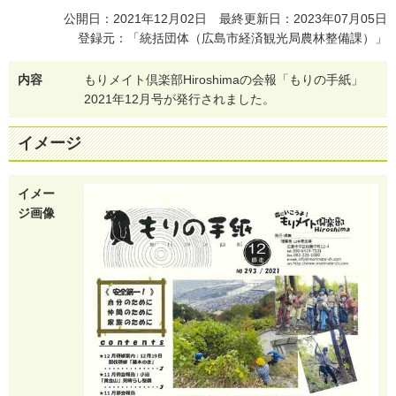
公開日：2021年12月02日 最終更新日：2023年07月05日
登録元：「統括団体（広島市経済観光局農林整備課）」
内容
も
り
メ
イ
ト
倶
楽
部
H
i
r
o
s
h
i
m
a
の
会
報
「
も
り
の
手
紙
」
2
0
2
1
年
1
2
月
号
が
発
行
さ
れ
ま
し
た
。
イメージ
イメー
ジ画像