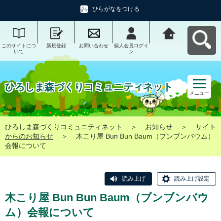
ひらがなをつける
このサイトにつ
新規登録
お問い合わせ
個人会員ログイ
ひろしま森づく
いて
ン
りコミュニティ
ネットへ戻る
ひろしま森づくりコミュニティネット
メニュー
ひろしま森づくりコミュニティネット
＞
お知らせ
＞
サイト
からのお知らせ
＞
木こり屋 Bun Bun Baum（ブンブンバウム）
会報について
読み上げ
読み上げ設定
木こり屋 Bun Bun Baum（ブンブンバウ
ム）会報について