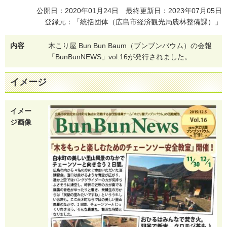
公開日：2020年01月24日 最終更新日：2023年07月05日
登録元：「統括団体（広島市経済観光局農林整備課）」
内容
木
こ
り
屋
B
u
n
B
u
n
B
a
u
m
（
ブ
ン
ブ
ン
バ
ウ
ム
）
の
会
報
「
B
u
n
B
u
n
N
E
W
S
」
v
o
l
.
1
6
が
発
行
さ
れ
ま
し
た
。
イメージ
イメー
ジ画像