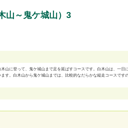
木山～鬼ケ城山）3
白
木
山
に
登
っ
て
、
鬼
ケ
城
山
ま
で
足
を
延
ば
す
コ
ー
ス
で
す
。
白
木
山
は
、
一
日
い
ま
す
。
白
木
山
か
ら
鬼
ケ
城
山
ま
で
は
、
比
較
的
な
だ
ら
か
な
縦
走
コ
ー
ス
で
す