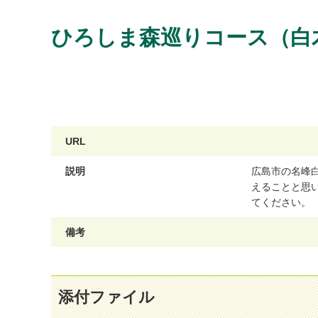
ひろしま森巡りコース（白
URL
説明
広
島
市
の
名
峰
え
る
こ
と
と
思
て
く
だ
さ
い
。
備考
添付ファイル