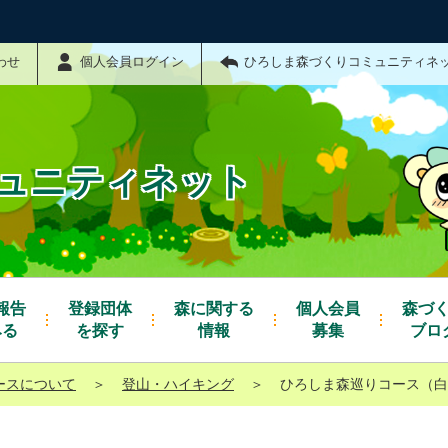
わせ
個人会員ログイン
ひろしま森づくりコミュニティネ
ュニティネット
報告
登録団体
森に関する
個人会員
森づ
みる
を探す
情報
募集
ブロ
ースについて
＞
登山・ハイキング
＞
ひろしま森巡りコース（白