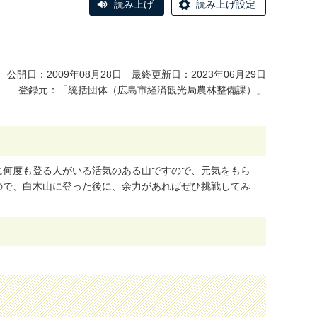
読み上げ
読み上げ設定
公開日：2009年08月28日 最終更新日：2023年06月29日
登録元：「統括団体（広島市経済観光局農林整備課）」
に
何
度
も
登
る
人
が
い
る
活
気
の
あ
る
山
で
す
の
で
、
元
気
を
も
ら
の
で
、
白
木
山
に
登
っ
た
後
に
、
余
力
が
あ
れ
ば
ぜ
ひ
挑
戦
し
て
み