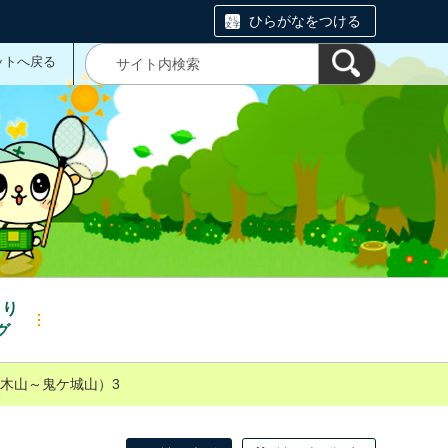
ひらがなをつける
ットへ戻る
くり
グ
木山～鬼ケ城山）3