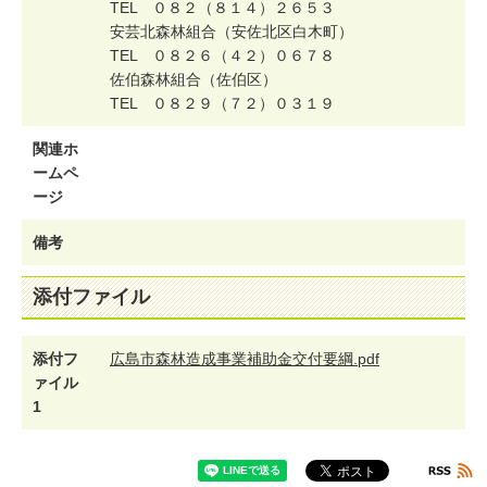
T
E
L
０
８
２
（
８
１
４
）
２
６
５
３
安
芸
北
森
林
組
合
（
安
佐
北
区
白
木
町
）
T
E
L
０
８
２
６
（
４
２
）
０
６
７
８
佐
伯
森
林
組
合
（
佐
伯
区
）
T
E
L
０
８
２
９
（
７
２
）
０
３
１
９
関連ホ
ームペ
ージ
備考
添付ファイル
添付フ
広島市森林造成事業補助金交付要綱.pdf
ァイル
1