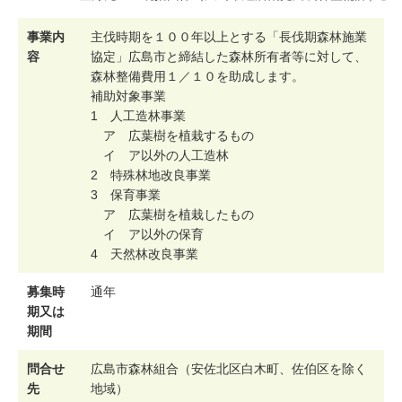
事業内
主
伐
時
期
を
１
０
０
年
以
上
と
す
る
「
長
伐
期
森
林
施
業
容
協
定
」
広
島
市
と
締
結
し
た
森
林
所
有
者
等
に
対
し
て
、
森
林
整
備
費
用
１
／
１
０
を
助
成
し
ま
す
。
補
助
対
象
事
業
1
人
工
造
林
事
業
ア
広
葉
樹
を
植
栽
す
る
も
の
イ
ア
以
外
の
人
工
造
林
2
特
殊
林
地
改
良
事
業
3
保
育
事
業
ア
広
葉
樹
を
植
栽
し
た
も
の
イ
ア
以
外
の
保
育
4
天
然
林
改
良
事
業
募集時
通
年
期又は
期間
問合せ
広
島
市
森
林
組
合
（
安
佐
北
区
白
木
町
、
佐
伯
区
を
除
く
先
地
域
）