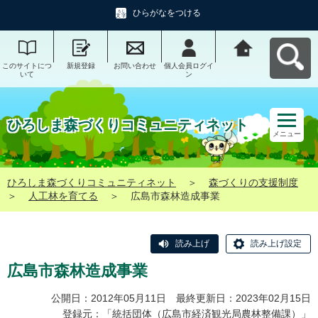
ひらがなをつける
このサイトにつ
新規登録
お問い合わせ
個人会員ログイ
ひろしま森づく
いて
ン
りコミュニティ
ネットへ戻る
ひろしま森づくりコミュニティネット
メニュー
ひろしま森づくりコミュニティネット
＞
森づくりの支援制度
＞
人工林を育てる
＞
広島市森林造成事業
読み上げ
読み上げ設定
広島市森林造成事業
公開日：2012年05月11日 最終更新日：2023年02月15日
登録元：「統括団体（広島市経済観光局農林整備課）」