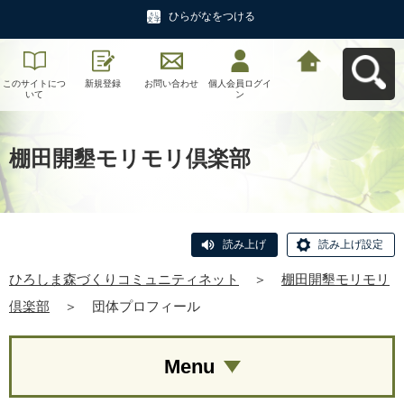
ひらがなをつける
このサイトにつ
新規登録
お問い合わせ
個人会員ログイ
ひろしま森づく
いて
ン
りコミュニティ
ネットへ戻る
棚田開墾モリモリ倶楽部
読み上げ
読み上げ設定
ひろしま森づくりコミュニティネット
＞
棚田開墾モリモリ
倶楽部
＞
団体プロフィール
Menu