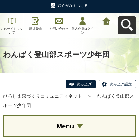
ひらがなをつける
このサイトにつ
新規登録
お問い合わせ
個人会員ログイ
ひろしま森づく
いて
ン
りコミュニティ
ネットへ戻る
わんぱく登山部スポーツ少年団
読み上げ
読み上げ設定
ひろしま森づくりコミュニティネット
＞
わんぱく登山部ス
ポーツ少年団
Menu