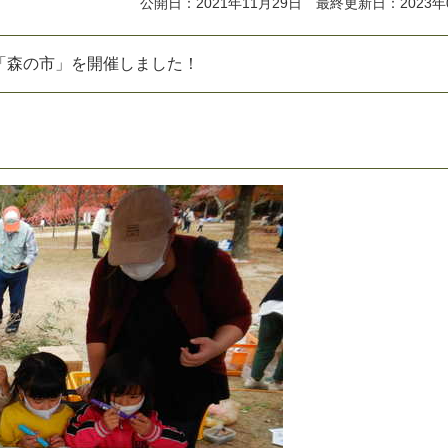
公開日：2021年11月29日 最終更新日：2023年
「
森
の
市
」
を
開
催
し
ま
し
た
！