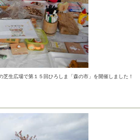
の
芝
生
広
場
で
第
１
５
回
ひ
ろ
し
ま
「
森
の
市
」
を
開
催
し
ま
し
た
！