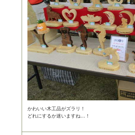
か
わ
い
い
木
工
品
が
ズ
ラ
リ
！
ど
れ
に
す
る
か
迷
い
ま
す
ね
…
！