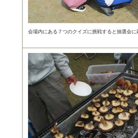
会
場
内
に
あ
る
７
つ
の
ク
イ
ズ
に
挑
戦
す
る
と
抽
選
会
に