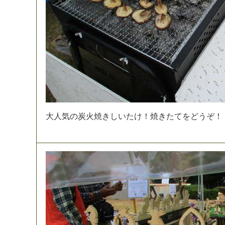
大
人
気
の
炭
火
焼
き
し
い
た
け
！
焼
き
た
て
を
ど
う
ぞ
！