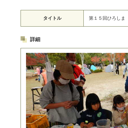
タイトル
第
１
５
回
ひ
ろ
し
ま
詳細
マイメディア検索