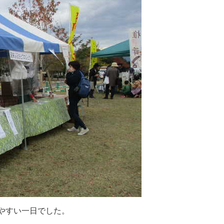
や
す
い
一
日
で
し
た
。