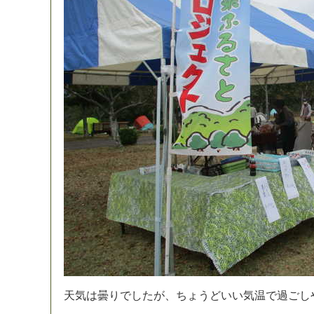
天
気
は
曇
り
で
し
た
が
、
ち
ょ
う
ど
い
い
気
温
で
過
ご
し