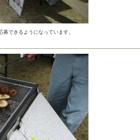
応
募
で
き
る
よ
う
に
な
っ
て
い
ま
す
。