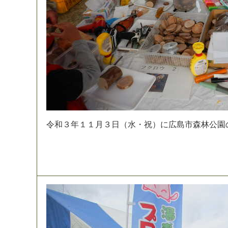
令
和
３
年
１
１
月
３
日
（
水
・
祝
）
に
広
島
市
森
林
公
園