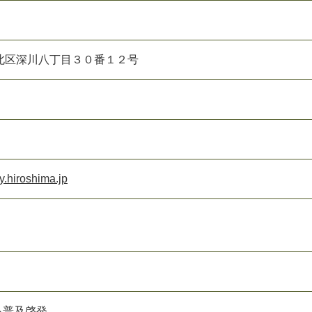
北区深川八丁目３０番１２号
y.hiroshima.jp
る普及啓発