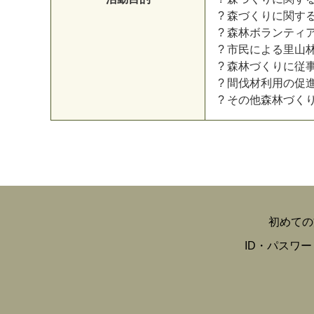
? 森づくりに関す
? 森林ボランティ
? 市民による里山
? 森林づくりに従
? 間伐材利用の促
? その他森林づく
初めての
ID・パスワ