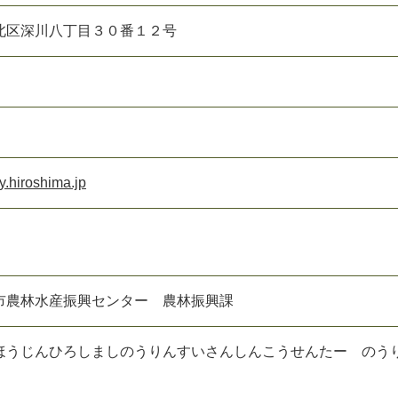
北区深川八丁目３０番１２号
y.hiroshima.jp
市農林水産振興センター 農林振興課
ほうじんひろしましのうりんすいさんしんこうせんたー のう