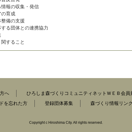
る情報の収集・発信
アの育成
林整備の支援
事する団体との連携協力
進
り関すること
方へ
ひろしま森づくりコミュニティネットＷＥＢ会員
ードを忘れた方
登録団体募集
森づくり情報リン
Copyright c Hiroshima City. All rights reserved.