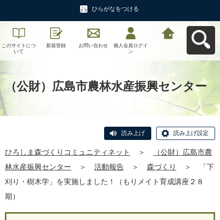
ひらがなをつける
このサイトにつ
新規登録
お問い合わせ
個人会員ログイ
ひろしま森づく
いて
ン
りコミュニティ
ネットへ戻る
（公財）広島市農林水産振興センター
読み上げ
読み上げ設定
ひろしま森づくりコミュニティネット
＞
（公財）広島市農
林水産振興センター
＞
活動報告
＞
森づくり
＞
「下
刈り・樹木学」を実施しました！（もりメイト育成講座２８
期）