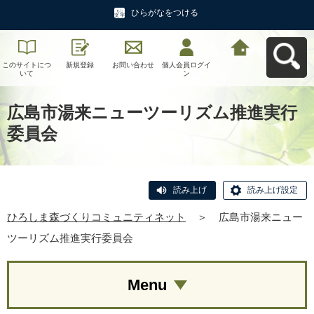
ひらがなをつける
このサイトにつ
新規登録
お問い合わせ
個人会員ログイ
ひろしま森づく
いて
ン
りコミュニティ
ネットへ戻る
広島市湯来ニューツーリズム推進実行
委員会
読み上げ
読み上げ設定
ひろしま森づくりコミュニティネット
＞
広島市湯来ニュー
ツーリズム推進実行委員会
Menu