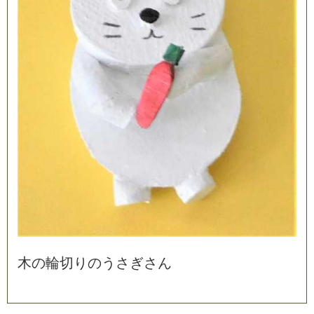
木
の
輪
切
り
の
う
さ
ぎ
さ
ん