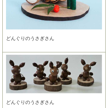
ど
ん
ぐ
り
の
う
さ
ぎ
さ
ん
ど
ん
ぐ
り
の
う
さ
ぎ
さ
ん