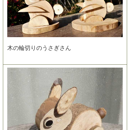
木
の
輪
切
り
の
う
さ
ぎ
さ
ん