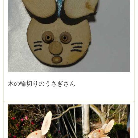
木
の
輪
切
り
の
う
さ
ぎ
さ
ん