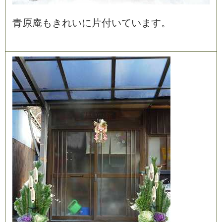
青
原
庵
も
き
れ
い
に
片
付
い
て
い
ま
す
。