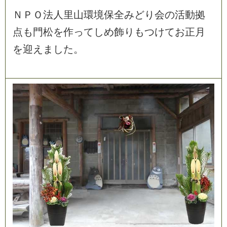
Ｎ
Ｐ
Ｏ
法
人
里
山
環
境
保
全
み
ど
り
会
の
活
動
拠
点
も
門
松
を
作
っ
て
し
め
飾
り
も
つ
け
て
お
正
月
を
迎
え
ま
し
た
。