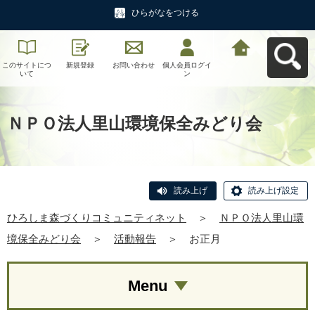
ひらがなをつける
このサイトにつ
新規登録
お問い合わせ
個人会員ログイ
ひろしま森づく
いて
ン
りコミュニティ
ネットへ戻る
ＮＰＯ法人里山環境保全みどり会
読み上げ
読み上げ設定
ひろしま森づくりコミュニティネット
＞
ＮＰＯ法人里山環
境保全みどり会
＞
活動報告
＞
お正月
Menu