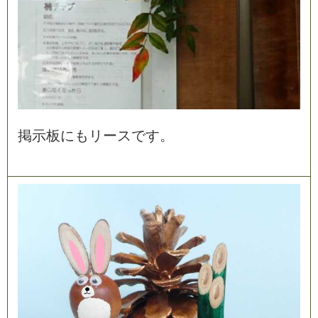
掲
示
板
に
も
リ
ー
ス
で
す
。