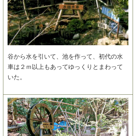
谷
か
ら
水
を
引
い
て
、
池
を
作
っ
て
、
初
代
の
水
車
は
２
ｍ
以
上
も
あ
っ
て
ゆ
っ
く
り
と
ま
わ
っ
て
い
た
。