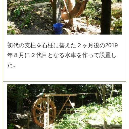
初
代
の
支
柱
を
石
柱
に
替
え
た
２
ヶ
月
後
の
2
0
1
9
年
８
月
に
２
代
目
と
な
る
水
車
を
作
っ
て
設
置
し
た
。