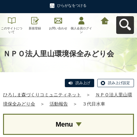
ひらがなをつける
このサイトにつ
新規登録
お問い合わせ
個人会員ログイ
ひろしま森づく
いて
ン
りコミュニティ
ネットへ戻る
ＮＰＯ法人里山環境保全みどり会
読み上げ
読み上げ設定
ひろしま森づくりコミュニティネット
＞
ＮＰＯ法人里山環
境保全みどり会
＞
活動報告
＞
３代目水車
Menu