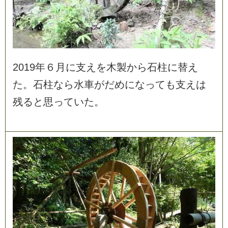
2
0
1
9
年
６
月
に
支
え
を
木
製
か
ら
石
柱
に
替
え
た
。
石
柱
な
ら
水
車
が
だ
め
に
な
っ
て
も
支
え
は
残
る
と
思
っ
て
い
た
。