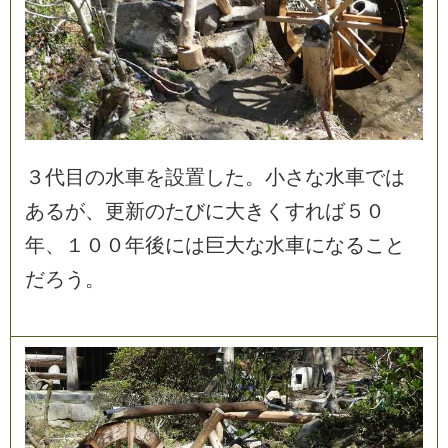
３
代
目
の
水
車
を
設
置
し
た
。
小
さ
な
水
車
で
は
あ
る
が
、
更
新
の
た
び
に
大
き
く
す
れ
ば
５
０
年
、
１
０
０
年
後
に
は
巨
大
な
水
車
に
な
る
こ
と
だ
ろ
う
。