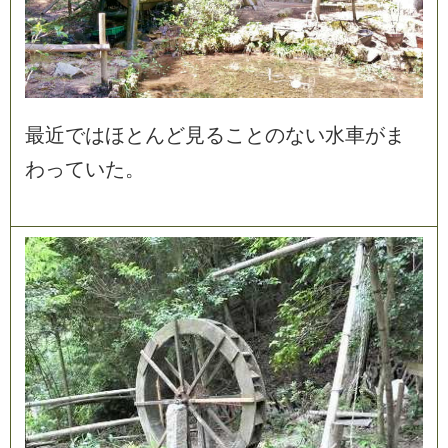
最
近
で
は
ほ
と
ん
ど
見
る
こ
と
の
な
い
水
車
が
ま
わ
っ
て
い
た
。