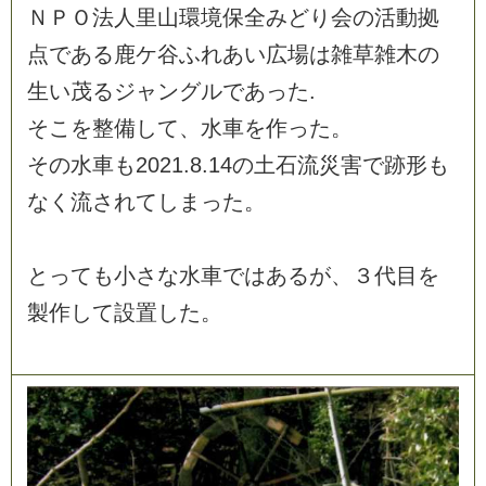
Ｎ
Ｐ
Ｏ
法
人
里
山
環
境
保
全
み
ど
り
会
の
活
動
拠
点
で
あ
る
鹿
ケ
谷
ふ
れ
あ
い
広
場
は
雑
草
雑
木
の
生
い
茂
る
ジ
ャ
ン
グ
ル
で
あ
っ
た
.
そ
こ
を
整
備
し
て
、
水
車
を
作
っ
た
。
そ
の
水
車
も
2
0
2
1
.
8
.
1
4
の
土
石
流
災
害
で
跡
形
も
な
く
流
さ
れ
て
し
ま
っ
た
。
と
っ
て
も
小
さ
な
水
車
で
は
あ
る
が
、
３
代
目
を
製
作
し
て
設
置
し
た
。