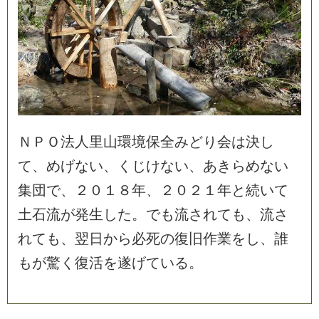
Ｎ
Ｐ
Ｏ
法
人
里
山
環
境
保
全
み
ど
り
会
は
決
し
て
、
め
げ
な
い
、
く
じ
け
な
い
、
あ
き
ら
め
な
い
集
団
で
、
２
０
１
８
年
、
２
０
２
１
年
と
続
い
て
土
石
流
が
発
生
し
た
。
で
も
流
さ
れ
て
も
、
流
さ
れ
て
も
、
翌
日
か
ら
必
死
の
復
旧
作
業
を
し
、
誰
も
が
驚
く
復
活
を
遂
げ
て
い
る
。