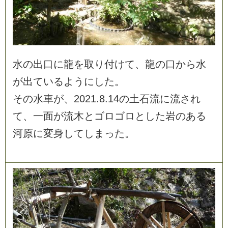
水
の
出
口
に
龍
を
取
り
付
け
て
、
龍
の
口
か
ら
水
が
出
て
い
る
よ
う
に
し
た
。
そ
の
水
車
が
、
2
0
2
1
.
8
.
1
4
の
土
石
流
に
流
さ
れ
て
、
一
面
が
流
木
と
ゴ
ロ
ゴ
ロ
と
し
た
岩
の
あ
る
河
原
に
変
身
し
て
し
ま
っ
た
。