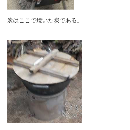
炭
は
こ
こ
で
焼
い
た
炭
で
あ
る
。