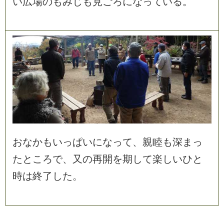
い
広
場
の
も
み
じ
も
見
ご
ろ
に
な
っ
て
い
る
。
お
な
か
も
い
っ
ぱ
い
に
な
っ
て
、
親
睦
も
深
ま
っ
た
と
こ
ろ
で
、
又
の
再
開
を
期
し
て
楽
し
い
ひ
と
時
は
終
了
し
た
。