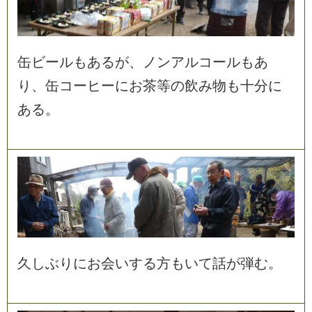
缶
ビ
ー
ル
も
あ
る
が
、
ノ
ン
ア
ル
コ
ー
ル
も
あ
り
、
缶
コ
ー
ヒ
ー
に
お
茶
等
の
飲
み
物
も
十
分
に
あ
る
。
久
し
ぶ
り
に
お
会
い
す
る
方
も
い
て
話
が
弾
む
。