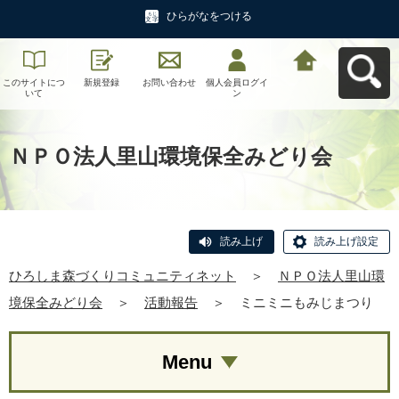
ひらがなをつける
このサイトにつ
新規登録
お問い合わせ
個人会員ログイ
ひろしま森づく
いて
ン
りコミュニティ
ネットへ戻る
ＮＰＯ法人里山環境保全みどり会
読み上げ
読み上げ設定
ひろしま森づくりコミュニティネット
＞
ＮＰＯ法人里山環
境保全みどり会
＞
活動報告
＞
ミニミニもみじまつり
Menu