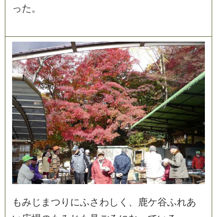
っ
た
。
も
み
じ
ま
つ
り
に
ふ
さ
わ
し
く
、
鹿
ケ
谷
ふ
れ
あ