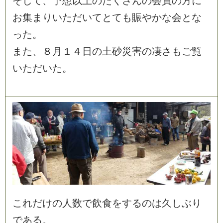
そ
し
て
、
予
想
以
上
の
た
く
さ
ん
の
会
員
の
方
に
お
集
ま
り
い
た
だ
い
て
と
て
も
賑
や
か
な
会
と
な
っ
た
。
ま
た
、
８
月
１
４
日
の
土
砂
災
害
の
凄
さ
も
ご
覧
い
た
だ
い
た
。
こ
れ
だ
け
の
人
数
で
飲
食
を
す
る
の
は
久
し
ぶ
り
で
あ
る
。