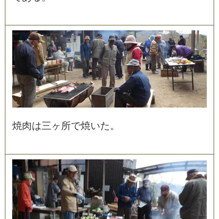
焼
肉
は
三
ヶ
所
で
焼
い
た
。