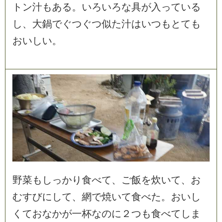
ト
ン
汁
も
あ
る
。
い
ろ
い
ろ
な
具
が
入
っ
て
い
る
し
、
大
鍋
で
ぐ
つ
ぐ
つ
似
た
汁
は
い
つ
も
と
て
も
お
い
し
い
。
野
菜
も
し
っ
か
り
食
べ
て
、
ご
飯
を
炊
い
て
、
お
む
す
び
に
し
て
、
網
で
焼
い
て
食
べ
た
。
お
い
し
く
て
お
な
か
が
一
杯
な
の
に
２
つ
も
食
べ
て
し
ま