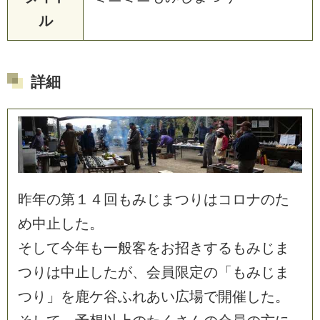
ル
詳細
昨
年
の
第
１
４
回
も
み
じ
ま
つ
り
は
コ
ロ
ナ
の
た
め
中
止
し
た
。
そ
し
て
今
年
も
一
般
客
を
お
招
き
す
る
も
み
じ
ま
つ
り
は
中
止
し
た
が
、
会
員
限
定
の
「
も
み
じ
ま
つ
り
」
を
鹿
ケ
谷
ふ
れ
あ
い
広
場
で
開
催
し
た
。