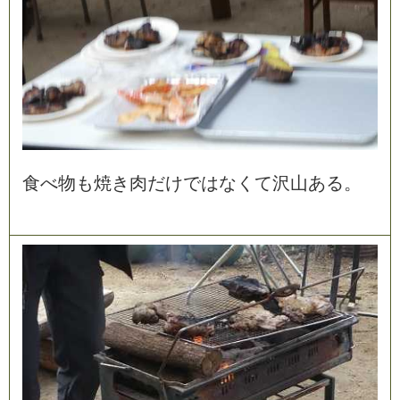
食
べ
物
も
焼
き
肉
だ
け
で
は
な
く
て
沢
山
あ
る
。