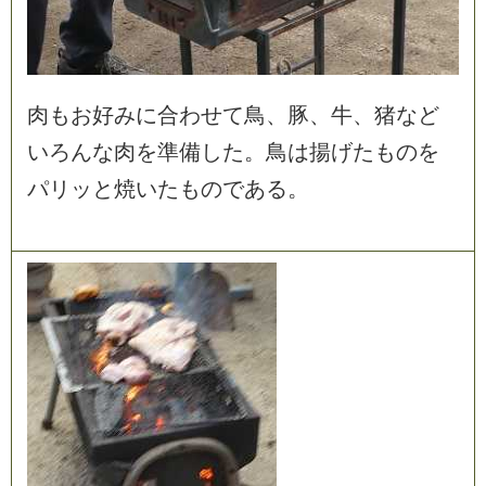
肉
も
お
好
み
に
合
わ
せ
て
鳥
、
豚
、
牛
、
猪
な
ど
い
ろ
ん
な
肉
を
準
備
し
た
。
鳥
は
揚
げ
た
も
の
を
パ
リ
ッ
と
焼
い
た
も
の
で
あ
る
。