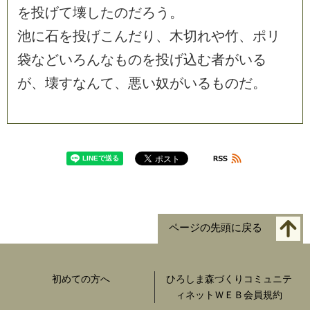
を
投
げ
て
壊
し
た
の
だ
ろ
う
。
池
に
石
を
投
げ
こ
ん
だ
り
、
木
切
れ
や
竹
、
ポ
リ
袋
な
ど
い
ろ
ん
な
も
の
を
投
げ
込
む
者
が
い
る
が
、
壊
す
な
ん
て
、
悪
い
奴
が
い
る
も
の
だ
。
ページの先頭に戻る
初めての方へ
ひろしま森づくりコミュニテ
ィネットＷＥＢ会員規約