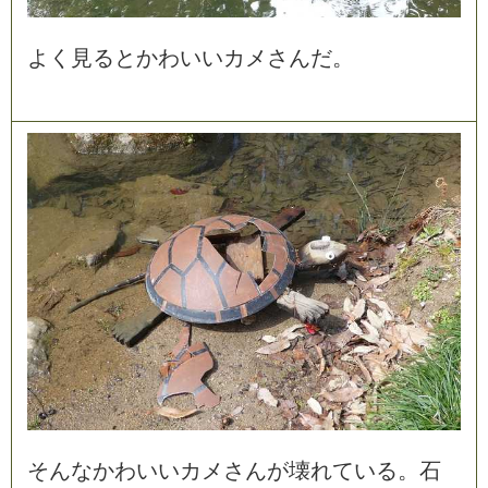
よ
く
見
る
と
か
わ
い
い
カ
メ
さ
ん
だ
。
そ
ん
な
か
わ
い
い
カ
メ
さ
ん
が
壊
れ
て
い
る
。
石