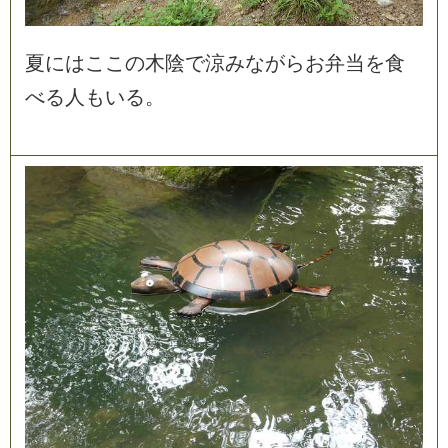
夏
に
は
こ
こ
の
木
陰
で
涼
み
な
が
ら
お
弁
当
を
食
べ
る
人
も
い
る
。