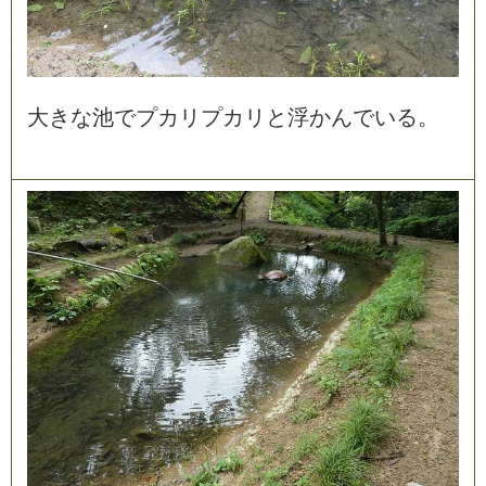
大
き
な
池
で
プ
カ
リ
プ
カ
リ
と
浮
か
ん
で
い
る
。