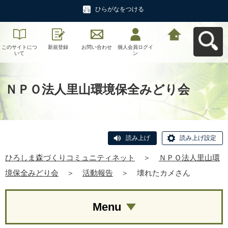
ひらがなをつける
このサイトにつ
新規登録
お問い合わせ
個人会員ログイ
ひろしま森づく
いて
ン
りコミュニティ
ネットへ戻る
ＮＰＯ法人里山環境保全みどり会
読み上げ
読み上げ設定
ひろしま森づくりコミュニティネット
＞
ＮＰＯ法人里山環
境保全みどり会
＞
活動報告
＞
壊れたカメさん
Menu