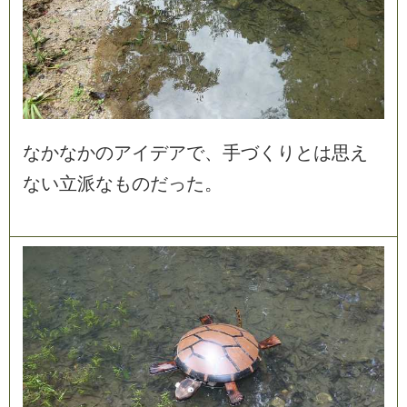
な
か
な
か
の
ア
イ
デ
ア
で
、
手
づ
く
り
と
は
思
え
な
い
立
派
な
も
の
だ
っ
た
。