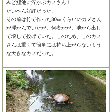
み
ど
鯉
池
に
浮
か
ぶ
カ
メ
さ
ん
！
た
い
へ
ん
好
評
だ
っ
た
。
そ
の
前
は
竹
で
作
っ
た
3
0
㎝
く
ら
い
の
カ
メ
さ
ん
が
浮
か
ん
で
い
た
が
、
何
者
か
が
、
池
か
ら
出
し
て
壊
し
て
投
げ
て
い
た
。
こ
の
た
め
、
こ
の
カ
メ
さ
ん
は
重
く
て
簡
単
に
は
持
ち
上
が
ら
な
い
よ
う
な
大
き
な
カ
メ
だ
っ
た
。