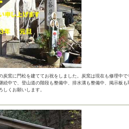
の
炭
窯
に
門
松
を
建
て
て
お
祝
を
し
ま
し
た
。
炭
窯
は
現
在
も
修
理
中
で
継
続
中
で
、
登
山
道
の
階
段
も
整
備
中
、
排
水
溝
も
整
備
中
、
掲
示
板
も
ろ
し
く
お
願
い
し
ま
す
。