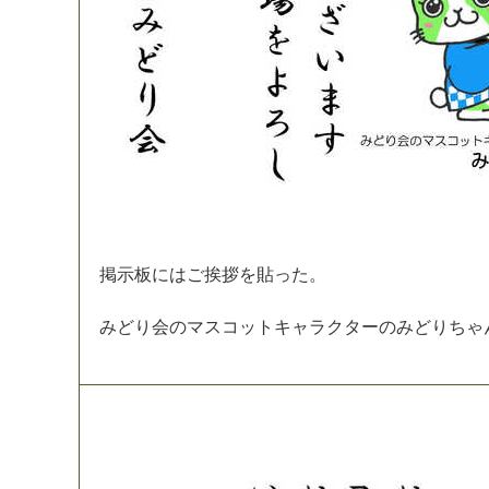
掲
示
板
に
は
ご
挨
拶
を
貼
っ
た
。
み
ど
り
会
の
マ
ス
コ
ッ
ト
キ
ャ
ラ
ク
タ
ー
の
み
ど
り
ち
ゃ