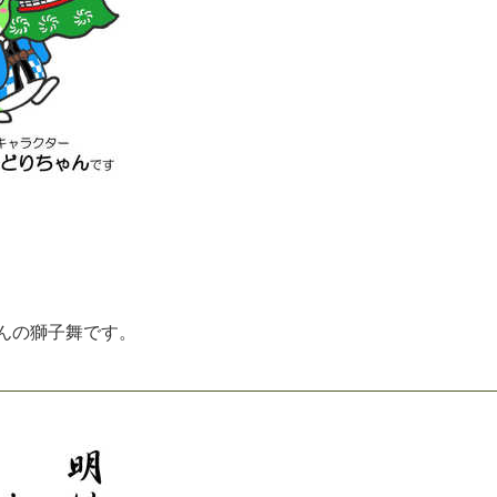
ん
の
獅
子
舞
で
す
。