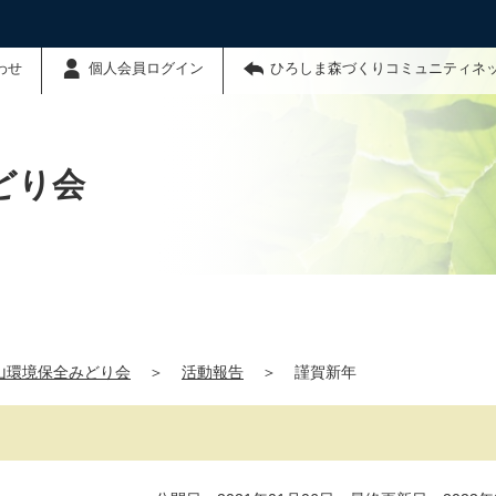
わせ
個人会員ログイン
ひろしま森づくりコミュニティネ
どり会
山環境保全みどり会
＞
活動報告
＞
謹賀新年