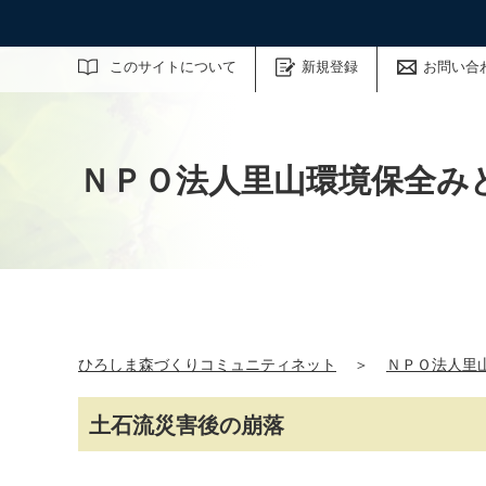
サイト内検索
このサイトについて
新規登録
お問い合
ＮＰＯ法人里山環境保全み
ひろしま森づくりコミュニティネット
＞
ＮＰＯ法人里
土石流災害後の崩落