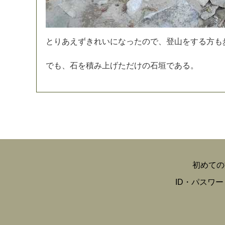
と
り
あ
え
ず
き
れ
い
に
な
っ
た
の
で
、
登
山
を
す
る
方
も
で
も
、
石
を
積
み
上
げ
た
だ
け
の
石
垣
で
あ
る
。
初めての
ID・パスワ