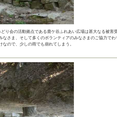
み
ど
り
会
の
活
動
拠
点
で
あ
る
鹿
ケ
谷
ふ
れ
あ
い
広
場
は
甚
大
な
る
被
害
み
な
さ
ま
、
そ
し
て
多
く
の
ボ
ラ
ン
テ
ィ
ア
の
み
な
さ
ま
の
ご
協
力
で
わ
け
な
の
で
、
少
し
の
雨
で
も
崩
れ
て
し
ま
う
。