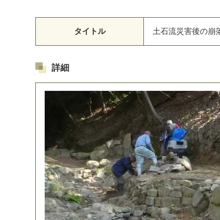
タイトル
土
石
流
災
害
後
の
崩
詳細
マイメディア検索