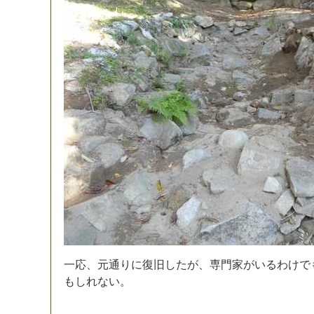
一
応
、
元
通
り
に
復
旧
し
た
が
、
専
門
家
が
い
る
わ
け
で
も
し
れ
な
い
。