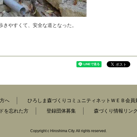
歩
き
や
す
く
て
、
安
全
な
道
と
な
っ
た
。
方へ
ひろしま森づくりコミュニティネットＷＥＢ会員
ードを忘れた方
登録団体募集
森づくり情報リン
Copyright c Hiroshima City. All rights reserved.