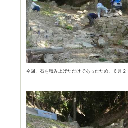
今
回
、
石
を
積
み
上
げ
た
だ
け
で
あ
っ
た
た
め
、
６
月
２