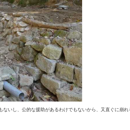
も
な
い
し
、
公
的
な
援
助
が
あ
る
わ
け
で
も
な
い
か
ら
、
又
直
ぐ
に
崩
れ