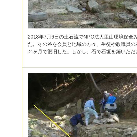
2
0
1
8
年
7
月
6
日
の
土
石
流
で
N
P
O
法
人
里
山
環
境
保
全
た
。
そ
の
谷
を
会
員
と
地
域
の
方
々
、
生
徒
や
教
職
員
の
２
ヶ
月
で
復
旧
し
た
。
し
か
し
、
石
で
石
垣
を
築
い
た
だ