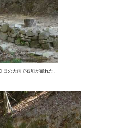
０
日
の
大
雨
で
石
垣
が
崩
れ
た
。