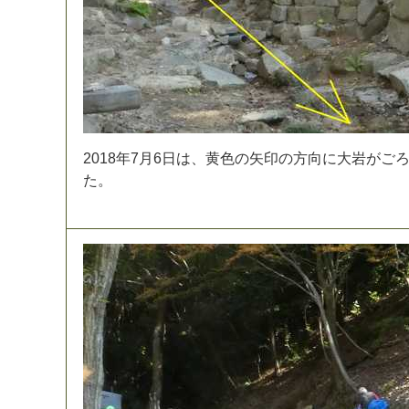
2
0
1
8
年
7
月
6
日
は
、
黄
色
の
矢
印
の
方
向
に
大
岩
が
ご
た
。