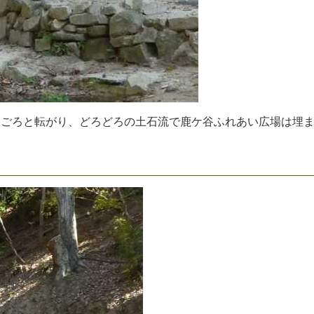
ろ
ご
ろ
と
転
が
り
、
ど
ろ
ど
ろ
の
土
石
流
で
鹿
ケ
谷
ふ
れ
あ
い
広
場
は
埋