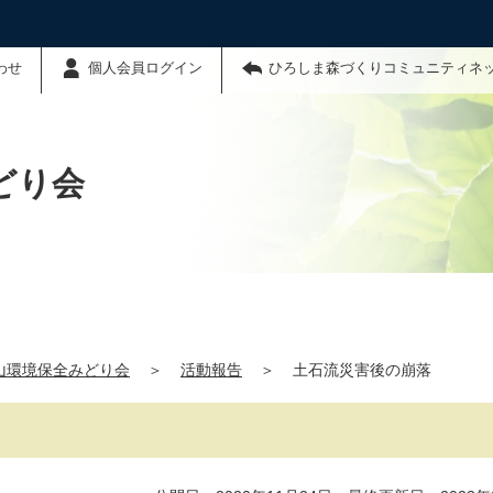
わせ
個人会員ログイン
ひろしま森づくりコミュニティネ
どり会
山環境保全みどり会
＞
活動報告
＞
土石流災害後の崩落