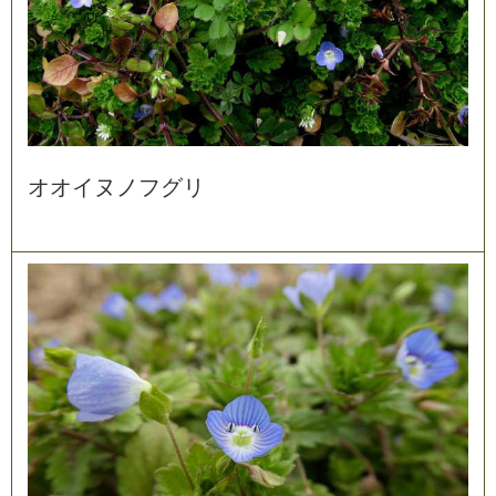
オ
オ
イ
ヌ
ノ
フ
グ
リ