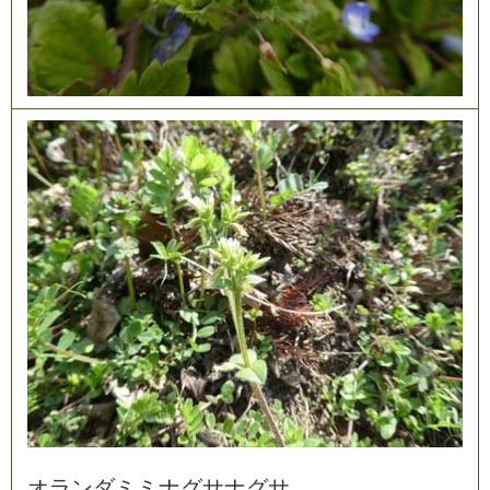
オ
ラ
ン
ダ
ミ
ミ
ナ
グ
サ
ナ
グ
サ