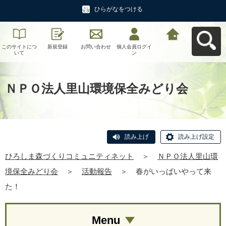
ひらがなをつける
このサイトにつ
新規登録
お問い合わせ
個人会員ログイ
ひろしま森づく
いて
ン
りコミュニティ
ネットへ戻る
ＮＰＯ法人里山環境保全みどり会
読み上げ
読み上げ設定
ひろしま森づくりコミュニティネット
＞
ＮＰＯ法人里山環
境保全みどり会
＞
活動報告
＞
春がいっぱいやって来
た！
Menu