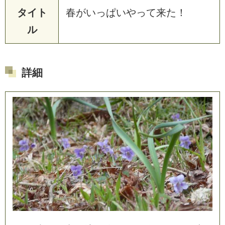
タイト
春
が
い
っ
ぱ
い
や
っ
て
来
た
！
ル
詳細