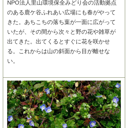
N
P
O
法
人
里
山
環
境
保
全
み
ど
り
会
の
活
動
拠
点
の
あ
る
鹿
ケ
谷
ふ
れ
あ
い
広
場
に
も
春
が
や
っ
て
き
た
。
あ
ち
こ
ち
の
落
ち
葉
が
一
面
に
広
が
っ
て
い
た
が
、
そ
の
間
か
ら
次
々
と
野
の
花
や
雑
草
が
出
て
き
た
。
出
て
く
る
と
す
ぐ
に
花
を
咲
か
せ
る
。
こ
れ
か
ら
は
山
の
斜
面
か
ら
目
が
離
せ
な
い
。