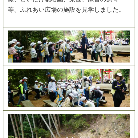
等
、
ふ
れ
あ
い
広
場
の
施
設
を
見
学
し
ま
し
た
。