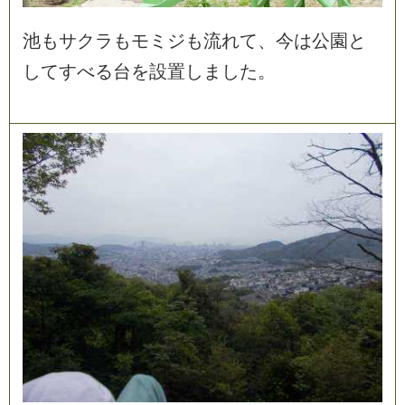
池
も
サ
ク
ラ
も
モ
ミ
ジ
も
流
れ
て
、
今
は
公
園
と
し
て
す
べ
る
台
を
設
置
し
ま
し
た
。