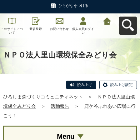
ひらがなをつける
このサイトにつ
新規登録
お問い合わせ
個人会員ログイ
ひろしま森づく
いて
ン
りコミュニティ
ネットへ戻る
ＮＰＯ法人里山環境保全みどり会
読み上げ
読み上げ設定
ひろしま森づくりコミュニティネット
＞
ＮＰＯ法人里山環
境保全みどり会
＞
活動報告
＞
鹿ケ谷ふれあい広場に行
こう！
Menu