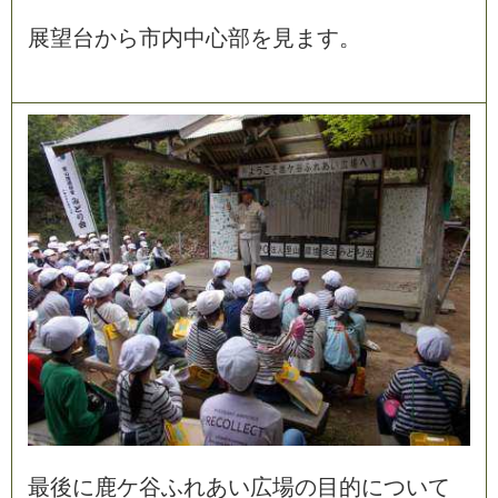
展
望
台
か
ら
市
内
中
心
部
を
見
ま
す
。
最
後
に
鹿
ケ
谷
ふ
れ
あ
い
広
場
の
目
的
に
つ
い
て