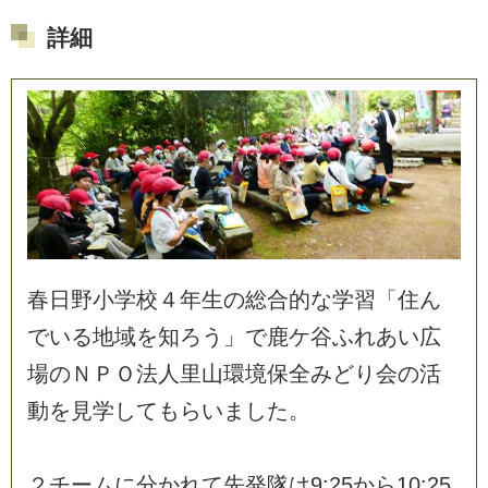
詳細
春
日
野
小
学
校
４
年
生
の
総
合
的
な
学
習
「
住
ん
で
い
る
地
域
を
知
ろ
う
」
で
鹿
ケ
谷
ふ
れ
あ
い
広
場
の
Ｎ
Ｐ
Ｏ
法
人
里
山
環
境
保
全
み
ど
り
会
の
活
動
を
見
学
し
て
も
ら
い
ま
し
た
。
２
チ
ー
ム
に
分
か
れ
て
先
発
隊
は
9
:
2
5
か
ら
1
0
:
2
5