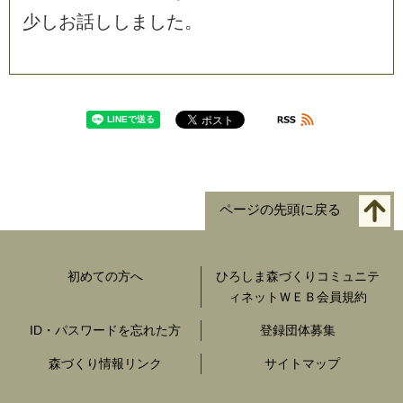
少
し
お
話
し
し
ま
し
た
。
ページの先頭に戻る
初めての方へ
ひろしま森づくりコミュニテ
ィネットＷＥＢ会員規約
ID・パスワードを忘れた方
登録団体募集
森づくり情報リンク
サイトマップ