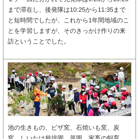
ま
で
滞
在
し
、
後
発
隊
は
1
0
:
2
5
か
ら
1
1
:
3
5
ま
で
と
短
時
間
で
し
た
が
、
こ
れ
か
ら
1
年
間
地
域
の
こ
と
を
学
習
し
ま
す
が
、
そ
の
き
っ
か
け
作
り
の
来
訪
と
い
う
こ
と
で
し
た
。
池
の
生
き
も
の
、
ピ
ザ
窯
、
石
焼
い
も
窯
、
炭
窯
、
し
い
た
け
栽
培
園
、
菜
園
、
家
畜
の
飼
育