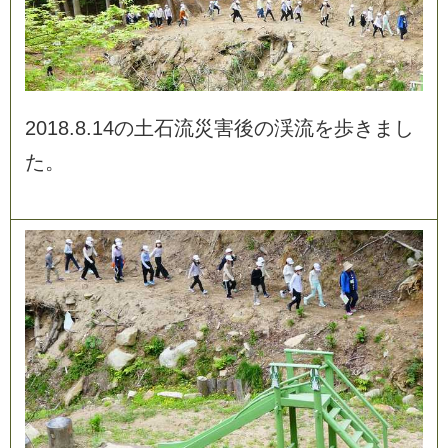
2
0
1
8
.
8
.
1
4
の
土
石
流
災
害
後
の
渓
流
を
歩
き
ま
し
た
。