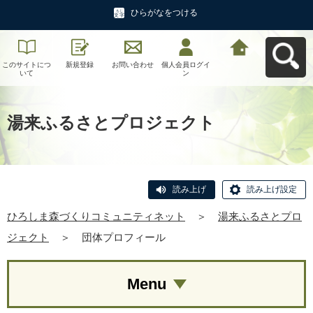
ひらがなをつける
このサイトにつ
新規登録
お問い合わせ
個人会員ログイ
ひろしま森づく
いて
ン
りコミュニティ
ネットへ戻る
湯来ふるさとプロジェクト
読み上げ
読み上げ設定
ひろしま森づくりコミュニティネット
＞
湯来ふるさとプロ
ジェクト
＞
団体プロフィール
Menu