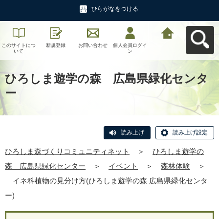
ひらがなをつける
このサイトにつ
新規登録
お問い合わせ
個人会員ログイ
ひろしま森づく
いて
ン
りコミュニティ
ネットへ戻る
ひろしま遊学の森 広島県緑化センタ
ー
読み上げ
読み上げ設定
ひろしま森づくりコミュニティネット
＞
ひろしま遊学の
森 広島県緑化センター
＞
イベント
＞
森林体験
＞
イネ科植物の見分け方(ひろしま遊学の森 広島県緑化センタ
ー)